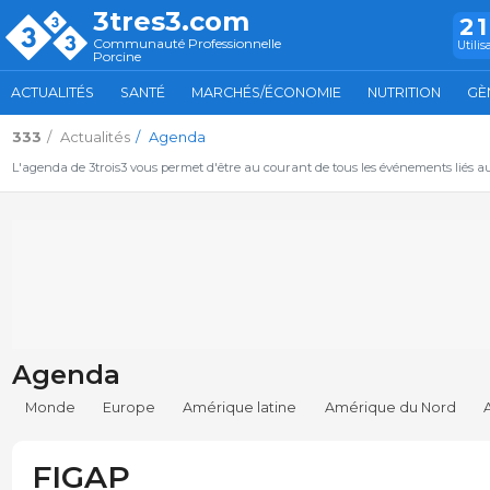
3tres3.com
2
Communauté Professionnelle
Utilis
Porcine
ACTUALITÉS
SANTÉ
MARCHÉS/ÉCONOMIE
NUTRITION
GÈ
333
Actualités
Agenda
L'agenda de 3trois3 vous permet d'être au courant de tous les événements liés a
Agenda
Monde
Europe
Amérique latine
Amérique du Nord
FIGAP