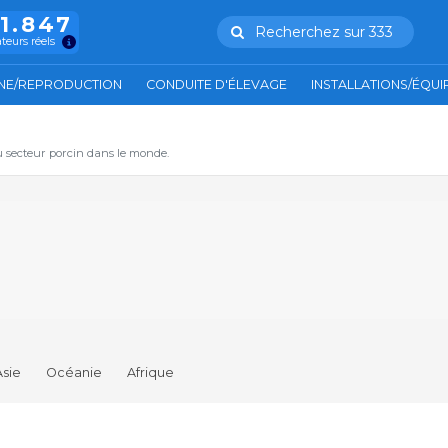
11.847
Recherchez sur 333
ateurs réels
NE/REPRODUCTION
CONDUITE D'ÉLEVAGE
INSTALLATIONS/ÉQU
u secteur porcin dans le monde.
Asie
Océanie
Afrique