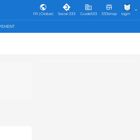
FR (Global)
Social 333
Guide333
333shop
login
IPEMENT