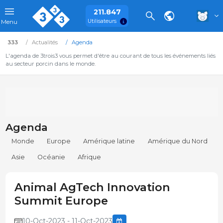
211.847
Utilisateurs
Menu
333
Actualités
Agenda
L'agenda de 3trois3 vous permet d'être au courant de tous les événements liés
au secteur porcin dans le monde.
Agenda
Monde
Europe
Amérique latine
Amérique du Nord
Asie
Océanie
Afrique
Animal AgTech Innovation
Summit Europe
10-Oct-2023 - 11-Oct-2023