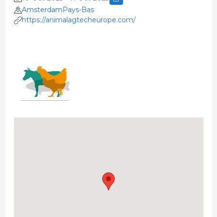
AmsterdamPays-Bas
https://animalagtecheurope.com/