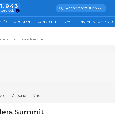
11.943
Recherchez sur 333
ateurs réels
NE/REPRODUCTION
CONDUITE D'ÉLEVAGE
INSTALLATIONS/ÉQU
u secteur porcin dans le monde.
Asie
Océanie
Afrique
ders Summit