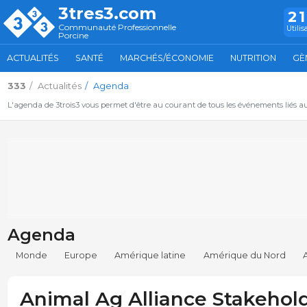
3tres3.com
2
Communauté Professionnelle
Utilis
Porcine
ACTUALITÉS
SANTÉ
MARCHÉS/ÉCONOMIE
NUTRITION
GÈ
333
Actualités
Agenda
L'agenda de 3trois3 vous permet d'être au courant de tous les événements liés a
Agenda
Monde
Europe
Amérique latine
Amérique du Nord
Animal Ag Alliance Stakehol