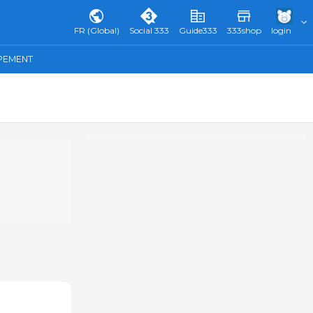
FR (Global)
Social 333
Guide333
333shop
login
IPEMENT