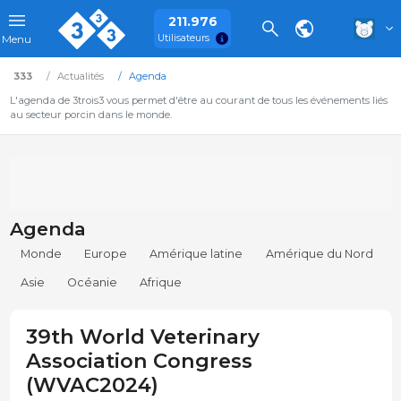
211.976
Utilisateurs
Menu
333
Actualités
Agenda
L'agenda de 3trois3 vous permet d'être au courant de tous les événements liés
au secteur porcin dans le monde.
Agenda
Monde
Europe
Amérique latine
Amérique du Nord
Asie
Océanie
Afrique
39th World Veterinary
Association Congress
(WVAC2024)