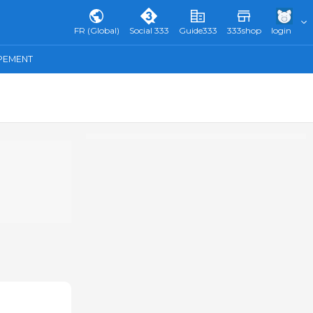
FR (Global)
Social 333
Guide333
333shop
login
IPEMENT