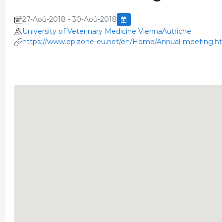
27-Aoû-2018 - 30-Aoû-2018
University of Veterinary Medicine ViennaAutriche
https://www.epizone-eu.net/en/Home/Annual-meeting.h