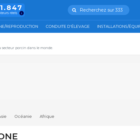
11.847
Recherchez sur 333
ateurs réels
NE/REPRODUCTION
CONDUITE D'ÉLEVAGE
INSTALLATIONS/ÉQU
u secteur porcin dans le monde.
Asie
Océanie
Afrique
ZONE