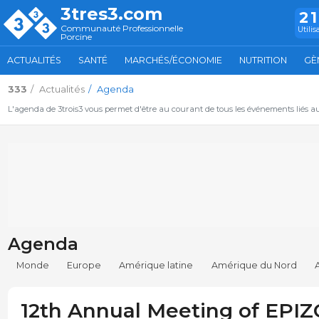
3tres3.com
2
Communauté Professionnelle
Utilis
Porcine
ACTUALITÉS
SANTÉ
MARCHÉS/ÉCONOMIE
NUTRITION
GÈ
333
Actualités
Agenda
L'agenda de 3trois3 vous permet d'être au courant de tous les événements liés a
Agenda
Monde
Europe
Amérique latine
Amérique du Nord
12th Annual Meeting of EPI