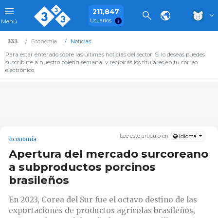
211,847
Usuarios
Menú
333
Economía
Noticias
Para estar enterado sobre las últimas noticias del sector. Si lo deseas puedes
suscribirte a nuestro boletín semanal y recibirás los titulares en tu correo
electrónico.
Lee este artículo en:
Idioma
Economía
Apertura del mercado surcoreano
a subproductos porcinos
brasileños
En 2023, Corea del Sur fue el octavo destino de las
exportaciones de productos agrícolas brasileños,