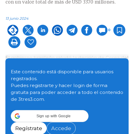
con un valor total de más de USD 3370 millones.
13 junio 2024
0
El gobierno brasileño saludó la decisión de Corea del
Sur de aceptar el Certificado Sanitario Internacional
(CSI) para la exportación de grasas y proteínas de
Este contenido está disponible para usuarios
cerdo procesadas destinadas a la alimentación
registrados.
animal.
Puedes registrarte y hacer login de forma
gratuita para poder acceder a todo el contenido
de 3tres3.com.
La nueva apertura incluye la demanda de la
Asociación Brasileña de Reciclaje de Animales
(ABRA) y sus empresas asociadas, así como de los
Sign up with Google
importadores coreanos que prevén la expansión de
la industria de alimentos coreana, para atender el
Regístrate
Accede