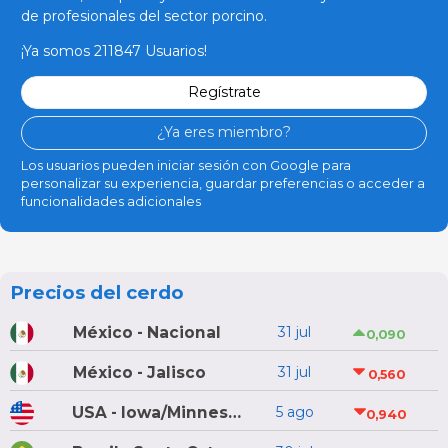
de profesionales del sector porcino.
¡Ya somos 211847 Usuarios!
Regístrate
¿Ya eres miembro?
Los usuarios pueden iniciar sesión con Google para
personalizar su experiencia, guardar preferencias o acceder a
funcionalidades adicionales
Precios del cerdo
México - Nacional
31 jul
0,090
México - Jalisco
31 jul
0,560
USA - Iowa/Minnesota
5 ago
0,940