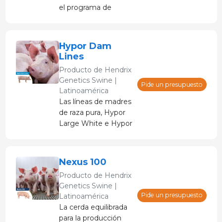
el programa de
cruzamiento danés.
Landrace se utiliza
como cerda madre
Hypor Dam
para la conocida
Lines
cerda cruzada
Producto de
Hendrix
(LY/YL).
Genetics Swine |
Pide un presupuesto
Latinoamérica
Las líneas de madres
de raza pura, Hypor
Large White e Hypor
Landrace, se han
desarrollado para
producir la raza
Nexus 100
Hypor Libra.
Producto de
Hendrix
Genetics Swine |
Pide un presupuesto
Latinoamérica
La cerda equilibrada
para la producción