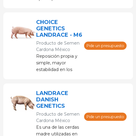
porcicultores que
desean experimentar
rendimientos de
CHOICE
cortes primarios y
GENETICS
robustez
LANDRACE - M6
excepcional.
Producto de
Semen
Pide un presupuesto
Cardona México
Reposición propia y
simple, mayor
estabilidad en los
resultados
productivos, mejor
adaptación y mayor
LANDRACE
seguridad sanitaria.
DANISH
GENETICS
Producto de
Semen
Pide un presupuesto
Cardona México
Es una de las cerdas
madre utilizadas en