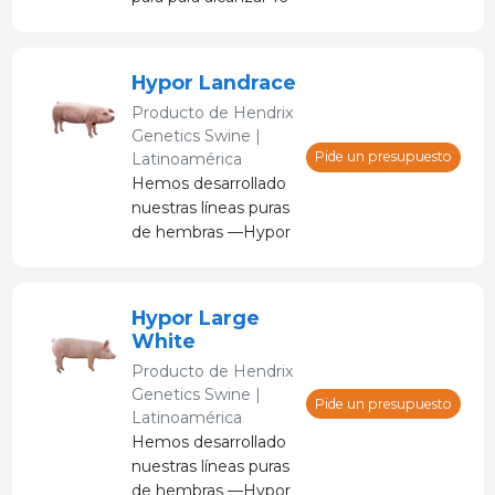
tetas funcionales,16
lechones nacidos en
total, 15 nacidos vivos
Hypor Landrace
y 14 destetados.
Producto de
Hendrix
Genetics Swine |
Pide un presupuesto
Latinoamérica
Hemos desarrollado
nuestras líneas puras
de hembras —Hypor
Landrace e Hypor
Large White— para
producir la Hypor
Hypor Large
Libra.
White
Producto de
Hendrix
Genetics Swine |
Pide un presupuesto
Latinoamérica
Hemos desarrollado
nuestras líneas puras
de hembras —Hypor