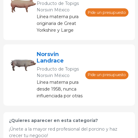
Producto de
Topigs
exportación a
Norsvin México
mercados exigentes
Pide un presupuesto
Línea materna pura
como el japonés.
originaria de Great
Yorkshire y Large
White, con más de
un siglo de desarrollo
genético (primer
Norsvin
registro en 1922).
Landrace
Ideal para clientes
Producto de
Topigs
InGene que buscan
Pide un presupuesto
Norsvin México
una hembra de
Línea materna pura
referencia prolífica y
desde 1958, nunca
robusta.
influenciada por otras
genéticas. Es la
pareja perfecta para
cualquier hembra
¿Quieres aparecer en esta categoría?
parental: magro
¡Únete a la mayor red profesional del porcino y haz
como un Pietrain,
crecer tu negocio!
lechero como una