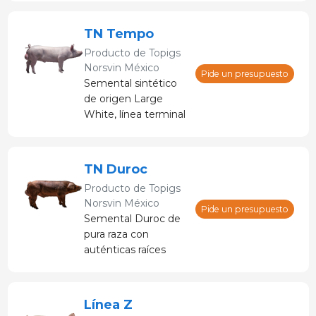
White). Es la hembra
perfecta: prolífica,
TN Tempo
fuerte y social,
Producto de
Topigs
diseñada para
Norsvin México
producciones
Pide un presupuesto
Semental sintético
integradas que
de origen Large
buscan sobrepasar
White, línea terminal
los límites de
conocida como "el
productividad y
cerdo de hierro".
rentabilidad.
Produce progenie
TN Duroc
vital y robusta, con
Producto de
Topigs
alto potencial de
Norsvin México
crecimiento magro
Pide un presupuesto
Semental Duroc de
hasta pesos pesados
pura raza con
de mercado.
auténticas raíces
vikingas. Combina
eficiencia productiva
y calidad de carne
Línea Z
apta para