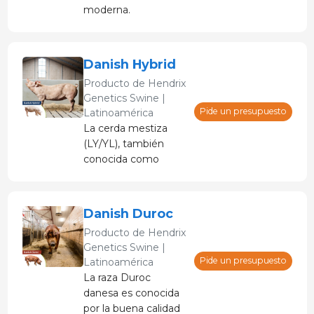
moderna.
Danish Hybrid
Producto de
Hendrix
Genetics Swine |
Pide un presupuesto
Latinoamérica
La cerda mestiza
(LY/YL), también
conocida como
cerda híbrida, es un
cruce entre la raza
Yorkshire danesa y la
Danish Duroc
Landrace danesa. El
Producto de
Hendrix
resultado es la cerda
Genetics Swine |
ideal para la
Pide un presupuesto
Latinoamérica
producción de
La raza Duroc
cerdos de engorde
danesa es conocida
en términos de
por la buena calidad
rentabilidad y