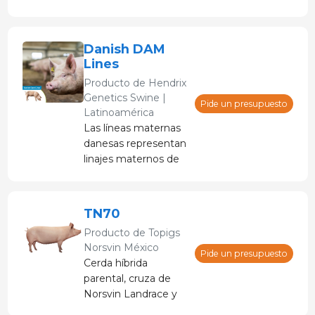
de su carne y su alto
eficiencia.
porcentaje de carne,
pero ¿sabía que con
Danish DAM
la raza Duroc de
Lines
Danish Genetics
Producto de
Hendrix
puede esperar
Genetics Swine |
menores costos de
Pide un presupuesto
Latinoamérica
alimentación y un
Las líneas maternas
crecimiento rápido, lo
danesas representan
que significa
linajes maternos de
mayores ganancias
élite, rigurosamente
en su producción?
seleccionados,
conocidos por
TN70
producir ejemplares
Producto de
Topigs
de primer nivel.
Norsvin México
Pide un presupuesto
Cerda híbrida
parental, cruza de
Norsvin Landrace y
Línea Z (Large