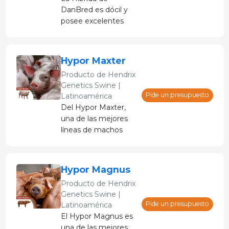
alta eficiencia
DanBred es dócil y
alimenticia y alta
posee excelentes
calidad de carne, lo
habilidades
que hace que esta
maternales, además
raza sea
de ser muy longeva.
extremadamente
Hypor Maxter
Esta raza produce
efectiva para la
Producto de
Hendrix
camadas grandes de
producción de carne
Genetics Swine |
lechones robustos y
de cerdo.
Pide un presupuesto
Latinoamérica
viables, que crecen
Del Hypor Maxter,
rápidamente y
una de las mejores
tienen un óptimo
líneas de machos
índice de conversión
Piétrain del mundo,
hasta el sacrificio.
se obtienen
lechones de gran
Hypor Magnus
calidad.
Producto de
Hendrix
Genetics Swine |
Pide un presupuesto
Latinoamérica
El Hypor Magnus es
una de las mejores