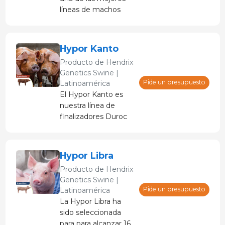
líneas de machos
Duroc del mundo.
Hypor Kanto
Producto de
Hendrix
Genetics Swine |
Pide un presupuesto
Latinoamérica
El Hypor Kanto es
nuestra línea de
finalizadores Duroc
con la mejor calidad
de carne premium.
Hypor Libra
Producto de
Hendrix
Genetics Swine |
Pide un presupuesto
Latinoamérica
La Hypor Libra ha
sido seleccionada
para para alcanzar 16