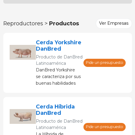
Reproductores >
Productos
Ver Empresas
Cerda Yorkshire
DanBred
Producto de
DanBred
Pide un presupuesto
Latinoamérica
DanBred Yorkshire
se caracteriza por sus
buenas habilidades
maternas y produce
grandes camadas de
lechones uniformes
Cerda Híbrida
y vigorosos. Además
DanBred
de eso, DanBred
Producto de
DanBred
Yorkshire tiene una
Pide un presupuesto
Latinoamérica
alta ganancia diaria,
La Híbrida de