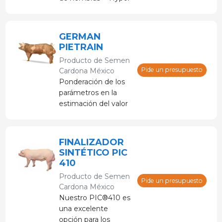
Landrace e Hypor
Large White— para
producir la Hypor
GERMAN
Libra.
PIETRAIN
Producto de
Semen
Pide un presupuesto
Cardona México
Ponderación de los
parámetros en la
estimación del valor
genético
FINALIZADOR
SINTÉTICO PIC
410
Producto de
Semen
Pide un presupuesto
Cardona México
Nuestro PIC®410 es
una excelente
opción para los