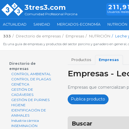
3tres3.com
211,9
Usuarios reale
Comunidad Profesional Porcina
ACTUALIDAD
SANIDAD
MERCADOS-ECONOMÍA
NUTRICIÓN
333
Directorio de empresas
Empresas
NUTRICIÓN
Leche y
Es una guía de empresas y productos del sector porcino y ganadero en general, d
Productos
Empresas
Directorio de
empresas
Empresas - Lec
CONTROL AMBIENTAL
CONTROL DE PLAGAS
GENÉTICA
Empresas que comercializan pro
GESTIÓN DE
CADÁVERES
Publica producto
GESTIÓN DE PURINES
HIGIENE
IDENTIFICACIÓN DE
ANIMALES
Industria cárnica
Buscar
INSEMINACIÓN