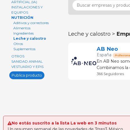
ARTIFICIAL (IA)
INSTALACIONES Y
EQUIPOS
NUTRICIÓN
Aditivos y correctores
Alimentos
Leche y calostro >
Empr
Ingredientes
Leche y calostro
Otros
AB Neo
Suplementos
España
Profesiona
OTROS
En AB Neo somos
SANIDAD ANIMAL
VESTUARIO Y EPIS
Combinamos la c
labor investigad
366 Seguidores
Publica producto
veterinario y adm
No estás suscrito a la lista La web en 3 minutos
Un resumen semanal de las novedades de 3tres3 México