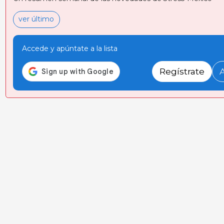
ver último
Accede y apúntate a la lista
Regístrate