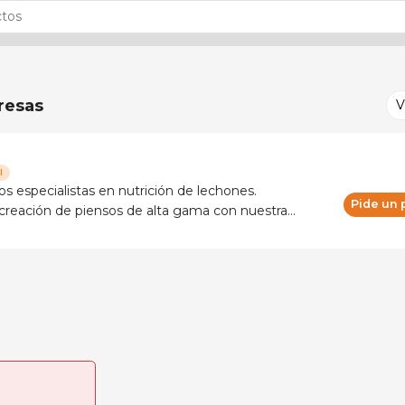
esas
V
l
 especialistas en nutrición de lechones.
Pide un
reación de piensos de alta gama con nuestra
ora y la atención profesional de nuestro equipo
inistrativo. Fruto de nuestro tra