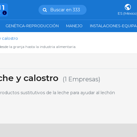
11
Buscar en 333
s
ES (México
GENÉTICA-REPRODUCCIÓN
MANEJO
INSTALACIONES-EQUIP
 calostro
esde la granja hasta la industria alimentaria.
he y calostro
(1 Empresas)
ductos sustitutivos de la leche para ayudar al lechón