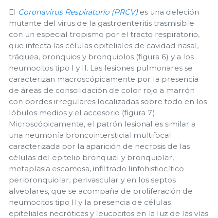
El
Coronavirus Respiratorio (PRCV)
es una deleción
mutante del virus de la gastroenteritis trasmisible
con un especial tropismo por el tracto respiratorio,
que infecta las células epiteliales de cavidad nasal,
tráquea, bronquios y bronquiolos (figura 6) y a los
neumocitos tipo I y II. Las lesiones pulmonares se
caracterizan macroscópicamente por la presencia
de áreas de consolidación de color rojo a marrón
con bordes irregulares localizadas sobre todo en los
lóbulos medios y el accesorio (figura 7).
Microscópicamente, el patrón lesional es similar a
una neumonía broncointersticial multifocal
caracterizada por la aparición de necrosis de las
células del epitelio bronquial y bronquiolar,
metaplasia escamosa, infiltrado linfohistiocítico
peribronquiolar, perivascular y en los septos
alveolares, que se acompaña de proliferación de
neumocitos tipo II y la presencia de células
epiteliales necróticas y leucocitos en la luz de las vías