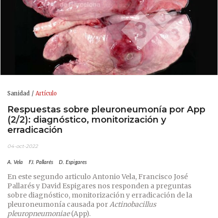
Sanidad
Artículo
Respuestas sobre pleuroneumonía por App
(2/2): diagnóstico, monitorización y
erradicación
04-oct-2022
A. Vela
FJ. Pallarés
D. Espigares
En este segundo articulo Antonio Vela, Francisco José
Pallarés y David Espigares nos responden a preguntas
sobre diagnóstico, monitorización y erradicación de la
pleuroneumonía causada por
Actinobacillus
pleuropneumoniae
(App).