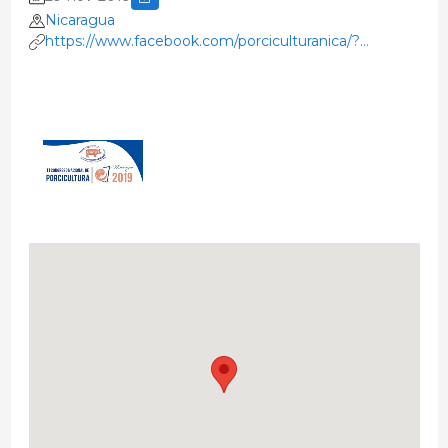
Nicaragua
https://www.facebook.com/porciculturanica/?
__tn__=K-
R&eid=ARAfMIMJyaPF1BDVgAVPxE8h4z_Icwu40BHko