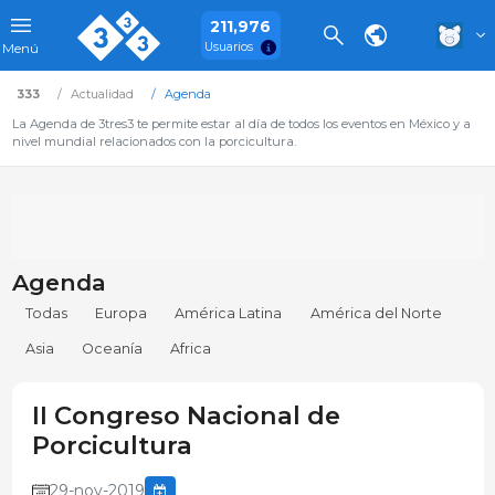
211,976
Usuarios
Menú
333
Actualidad
Agenda
La Agenda de 3tres3 te permite estar al día de todos los eventos en México y a
nivel mundial relacionados con la porcicultura.
Agenda
Todas
Europa
América Latina
América del Norte
Asia
Oceanía
Africa
II Congreso Nacional de
Porcicultura
29-nov-2019