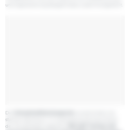
und Agrarplanung (Epagri/Cepa) zusammengestellt.
Die
Schweinefleischexporte
verzeichneten ein
starkes Wachstum. Im Quartalsverlauf exportierte
der Bundesstaat insgesamt
182.400 Tonnen mit