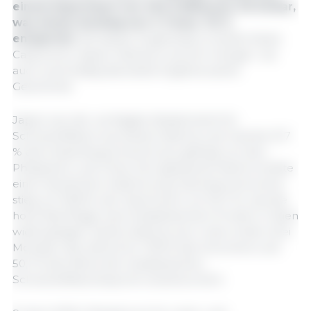
einem Exportwert von 454,3 Millionen US-Dollar,
was einem Anstieg von 4 % bzw. 7,5 %
entspricht.
Mit diesen Ergebnissen erzielte Santa
Catarina für diesen Zeitraum sowohl mengen- als
auch wertmäßig das beste Ergebnis seiner
Geschichte.
Japan war der wichtigste Absatzmarkt für
Schweinefleisch aus Santa Catarina und machte 31,7
% des Gesamtexportwerts aus, gefolgt von den
Philippinen und China. Der japanische Markt erlebte
einen deutlichen Aufschwung: Das Exportvolumen
stieg um 59,8 %, der Exportwert um 53,7 %, was die
hohe Nachfrage nach brasilianischem Protein in Asien
widerspiegelt. Santa Catarina war in den ersten drei
Monaten des Jahres für 47,8 % des Volumens und
50,1 % des Werts der brasilianischen
Schweinefleischexporte verantwortlich.