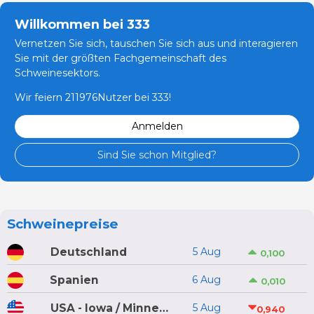
Willkommen bei 333
Vernetzen Sie sich, tauschen Sie sich aus und interagieren
Sie mit der größten Fachgemeinschaft des
Schweinesektors.
Wir feiern 211976Nutzer bei 333!
Anmelden
Sind Sie schon Mitglied?
Schweinepreise
Deutschland
5 Aug
0,100
Spanien
6 Aug
0,010
USA - Iowa / Minnesota
5 Aug
0,940