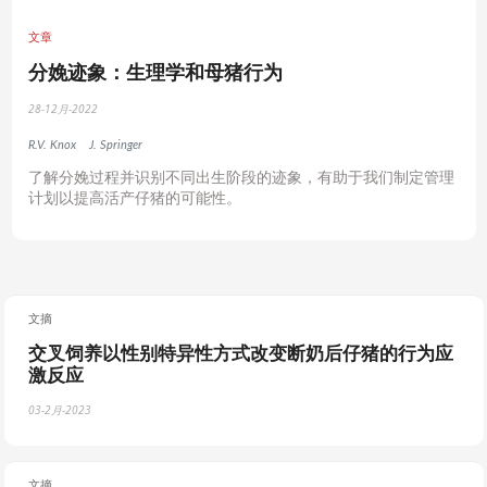
文章
分娩迹象：生理学和母猪行为
28-12月-2022
R.V. Knox
J. Springer
了解分娩过程并识别不同出生阶段的迹象，有助于我们制定管理
计划以提高活产仔猪的可能性。
文摘
交叉饲养以性别特异性方式改变断奶后仔猪的行为应
激反应
03-2月-2023
文摘