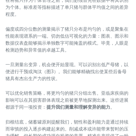
在将猪只作为个体管理之前，我们必须首先在数据中将其识别
为个体。标准差等指标描述了单只猪与群体平均值之间的差异
程度。
偏度或四分位数的测量揭示了猪只分布是均匀的，或是聚集在
性能表现谱系的一端。切勿低估可视化的力量：图表、图示和
数据仪表盘能够揭示单独数字可能掩盖的模式。毕竟，人眼是
检测趋势和异常值的卓越工具。
一旦测量出变异，机会便开始显现。可以识别出低产母猪，以
便进行干预或淘汰（图3）。我们能够精确找出使某些后备母
猪具有杰出生产力的性状。
可以优化销售策略，将更均匀的猪只分组出售。亚临床疾病的
影响可以在其损害群体表现之前被更早地探测出来。这些进展
都源于同一项投资：
提升我们测量和理解变异的能力
。
归根结底，储蓄罐原则提醒我们，韧性和盈利能力是通过持续
而审慎的投入逐步构建起来的。削减成本或许能带来暂时的压
力缓解，但长期的成功源自投资的意愿。精准生产提供了一种