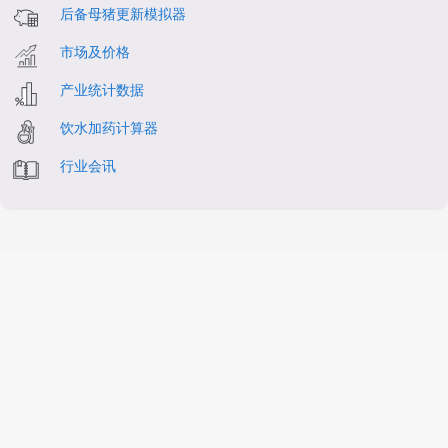
后备母猪更新模拟器
市场及价格
产业统计数据
饮水加药计算器
行业会讯