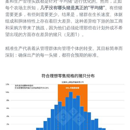
案和生产管理实践都是针对“平均猪”进行优化的。然而，正如
每个农场主所知，
几乎没有哪头猪是真正的“平均猪”
。有些猪
需要更多，有些则需要更少。结果是，猪群在生长速度、体躯
组成和胴体特性上存在着巨大差异。这种差异给下游的加工商
和采购方带来了挑战，因为他们必须处理那些在计划外或不希
望出现的方面存在差异的猪只（见图1）。
精准生产代表着从管理群体向管理个体的转变。其目标简单而
深刻：确保出产的每一头猪，都符合预期的标准。