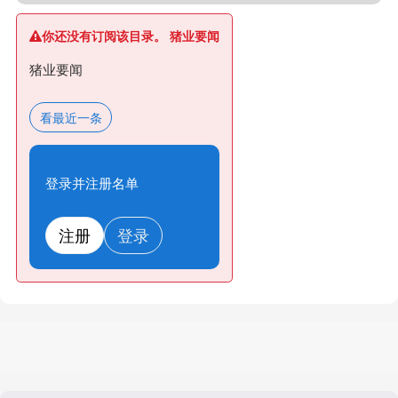
你还没有订阅该目录。 猪业要闻
猪业要闻
看最近一条
登录并注册名单
注册
登录