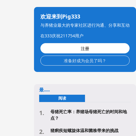
欢迎来到Pig333
与养猪业最大的专家社区进行沟通、分享和互动
在333庆祝211754用户
注册
准备好成为会员了吗？
最.....
阅读
母猪死亡率：养猪场母猪死亡的时间和地
点？
猪痢疾短螺旋体温和菌株带来的挑战