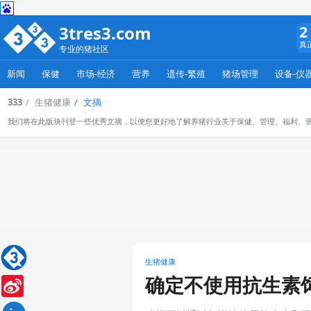
3tres3.com
2
真
专业的猪社区
新闻
保健
市场-经济
营养
遗传-繁殖
猪场管理
设备-仪
333
生猪健康
文摘
我们将在此版块刊登一些优秀文摘，以便您更好地了解养猪行业关于保健、管理、福利、
生猪健康
确定不使用抗生素
Sina
Weibo