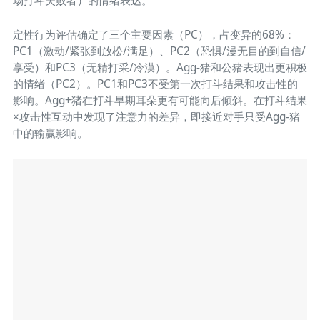
场打斗失败者）的情绪表达。
定性行为评估确定了三个主要因素（PC），占变异的68%：
PC1（激动/紧张到放松/满足）、PC2（恐惧/漫无目的到自信/
享受）和PC3（无精打采/冷漠）。Agg-猪和公猪表现出更积极
的情绪（PC2）。PC1和PC3不受第一次打斗结果和攻击性的
影响。Agg+猪在打斗早期耳朵更有可能向后倾斜。在打斗结果
×攻击性互动中发现了注意力的差异，即接近对手只受Agg-猪
中的输赢影响。