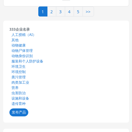
1
2
3
4
5
>>
333企业名录
人工授精（AI）
其他
动物健康
动物尸体管理
动物身份识别
服装和个人防护设备
环境卫生
环境控制
粪污管理
肉类加工业
营养
虫害防治
设施和设备
遗传育种
发布产品