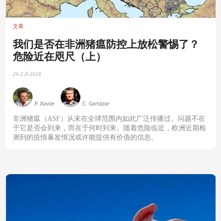
文章
‍我们是否在非洲猪瘟防控上放松警惕了？
危险近在咫尺（上）
26-2月-2026
P. Xavier
C. Gortázar
‍非洲猪瘟（ASF）从未在全球范围内如此广泛传播过。问题不在
于它是否会到来，而在于何时到来。随着危险临近，欧洲近期检
测到的疫情暴发情况或许能提供有价值的信息。