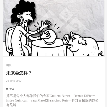
幽默
未来会怎样？
28-10月-2022
P. Roca
并不是每个人都像我们的专家
Guillem Burset
、
Dennis DiPietre
、
Isidre Guinjoan
、
Sara Mazo
或
Francisco Ru
í
z
一样对养猪业的趋势
有见解
….