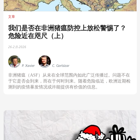
文章
‍我们是否在非洲猪瘟防控上放松警惕了？
危险近在咫尺（上）
26-2月-2026
P. Xavier
C. Gortázar
‍非洲猪瘟（ASF）从未在全球范围内如此广泛传播过。问题不在
于它是否会到来，而在于何时到来。随着危险临近，欧洲近期检
测到的疫情暴发情况或许能提供有价值的信息。