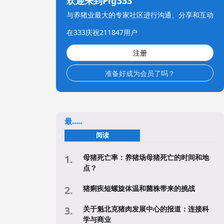
欢迎来到Pig333
与养猪业最大的专家社区进行沟通、分享和互动
在333庆祝211847用户
注册
准备好成为会员了吗？
最.....
阅读
母猪死亡率：养猪场母猪死亡的时间和地
点？
猪痢疾短螺旋体温和菌株带来的挑战
关于魁北克猪肉发展中心的报道：连接科
学与商业