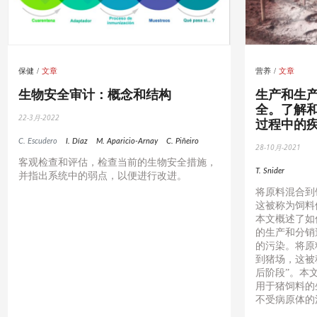
保健
文章
营养
文章
生物安全审计：概念和结构
生产和生
全。了解
22-3月-2022
过程中的
C. Escudero
I. Díaz
M. Aparicio-Arnay
C. Piñeiro
28-10月-2021
客观检查和评估，检查当前的生物安全措施，
T. Snider
并指出系统中的弱点，以便进行改进。
将原料混合到
这被称为饲料
本文概述了如
的生产和分销
的污染。将原
到猪场，这被
后阶段”。本
用于猪饲料的
不受病原体的