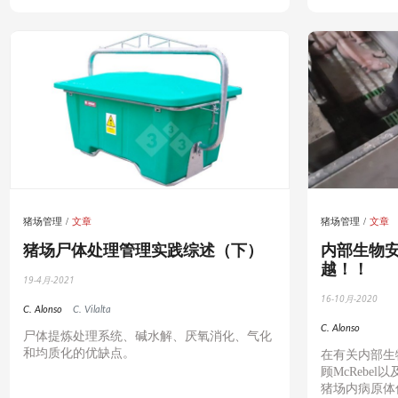
猪场管理
文章
猪场管理
文章
猪场尸体处理管理实践综述（下）
内部生物安
越！！
19-4月-2021
16-10月-2020
C. Alonso
C. Vilalta
C. Alonso
尸体提炼处理系统、碱水解、厌氧消化、气化
和均质化的优缺点。
在有关内部生
顾
McRebel
以
猪场内病原体