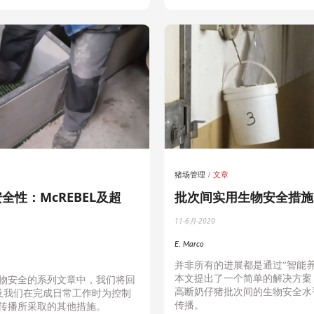
猪场管理
文章
全性：McREBEL及超
批次间实用生物安全措施
11-6月-2020
E. Marco
并非所有的
进
展都是通
过
“
智能
本文提出了
一个
简单
的解决方案
物安全的系列文章中，我们将回
高
断
奶仔猪批次间的生物安全水
及我们在完成日常工作时为控制
传播。
传播所采取的其他措施。