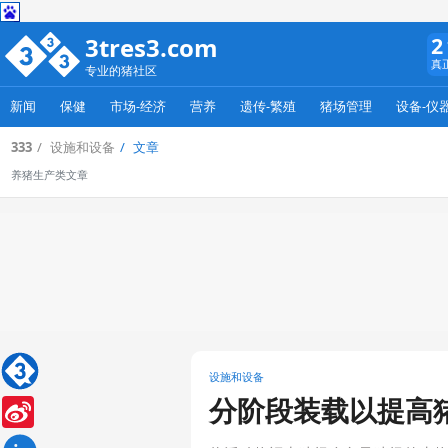
3tres3.com
2
真
专业的猪社区
新闻
保健
市场-经济
营养
遗传-繁殖
猪场管理
设备-仪
333
设施和设备
文章
养猪生产类文章
设施和设备
分阶段装载以提高
Sina
Weibo