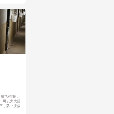
养
殖
”
取得的。
，可以大大提
平，防止疾病