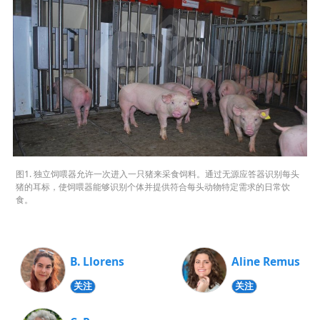
图1. 独立饲喂器允许一次进入一只猪来采食饲料。通过无源应答器识别每头
猪的耳标，使饲喂器能够识别个体并提供符合每头动物特定需求的日常饮
食。
B. Llorens
Aline Remus
关注
关注