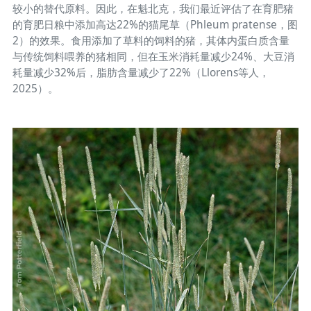
较小的替代原料。因此，在魁北克，我们最近评估了在育肥猪
的育肥日粮中添加高达22%的猫尾草（Phleum pratense，图
2）的效果。食用添加了草料的饲料的猪，其体内蛋白质含量
与传统饲料喂养的猪相同，但在玉米消耗量减少24%、大豆消
耗量减少32%后，脂肪含量减少了22%（Llorens等人，
2025）。