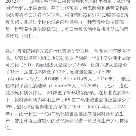
2012年）。该模型整合每日采食量和频繁的体重数据，从而预
测增重和未来采食量。基于这些预测，赖氨酸和其他营养物质
的浓度会每日进行个体调整。精准饲喂器通过RFID应答器识别
每头猪，并通过个性化混合两种饲料（一种营养物质浓度高，
另一种营养物质浓度极低），每日为每头动物提供其所需的营
养物质（图1）。
将IPF与传统饲养方式进行比较的研究表明，营养效率有显著提
高。尽管日增重和蛋白质沉积量保持相似，但IPF使标准化回肠
可消化（SID）赖氨酸摄入量减少了26%，粗蛋白摄入量减少
了16%，这使成本降低了10%，氮排泄量减少了30%
（Andretta等人，2014年；Andretta等人，2016年）。最近
也取得了类似的结果（Llorens等人，2025年）。此外，通过
减少氮和磷的排泄，IPF降低了对环境的影响。在魁北克的条件
下，饲料原料均为本地生产，IPF使二氧化碳当量排放量减少了
8%，酸化和富营养化潜力降低了16%（Llorens等人，2024
年）。由于超过一半的二氧化碳当量排放来自饲料原料的生
产，使用环境足迹较小的替代原料将进一步提高生产的可持续
性。