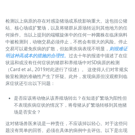
检测以上病原的存在对感染猪场或系统影响重大。这包括公猪
站、核心场或扩繁场，以及将猪群从原场转运到其他地方的任
何操作。当以上提到的端螺旋体中的任何一种菌株在临床病料
中被检测到，动物交易必须停止，不然会有很大的风险。停止
交易可以避免疾病的扩散，但如果疾病表现不明显，
则很难证
明这种高成本的措施的合理性。
过去十年的报道中描述了在症
状温和或没有任何症状的猪群和养殖场中对SD病原的检测
（Card et al., 2019对此进行了综述）。 这使得人们对常规实
验室检测的准确性产生了怀疑。此外，发现病原但没观察到临
床症状还引出以下问题：
是否应该将动物从该养殖场转出？在知道扩繁场为阳性但
不表现疾病症状的情况下，将母猪从扩繁场转移到其他猪
场是否安全？
这对猪场兽医来说是一种责任，不应该掉以轻心。对于这些问
题没有简单的回答。必须在具体的病例中去评估。以下是出现