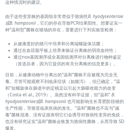
这种情况时的建议。
由于这些变异株的基因组非常类似于致病性
B. hyodysenteriae
或
B. hampsonii，
它们的存在导致PCR结果阳性。想要证实一
种“温和型”菌株在猪场的存在，需要进行下列实验室检测：
从健康度好的猪只中培养和分离端螺旋体活菌；
通过在血琼脂平板上培养来验证分离株的弱溶血特性；
通过nox基因测序或全基因组测序对分离株进行物种鉴定
（首选后者，因为它提供的有关分离株的信息更多）。
目前，从健康动物中分离出的“温和”菌株不应被视为完全无
毒。尽管可能观察不到临床症状（如腹泻），但已确定，“温
和”短螺旋体在肠道中的定植足以引起大肠吸收能力的改变
（Costa et al., 2019）。虽然没有科学证据，但“温和”
B.
hyodysenteriae或B. hampsonii
也可能影响生长育肥阶段猪的
生产性能，导致亚临床疾病的发生。“温和”菌株也不应与“减
毒”菌株混淆。没有证据表明它们会诱导对致病性变异的免疫，
也没有研究证实“温和”菌株会恢复为致病性菌株，从而导致 SD
爆发。