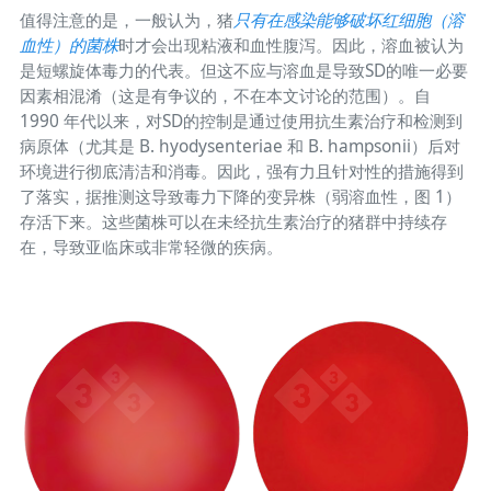
值得注意的是，一般认为，猪
只有在感染能够破坏红细胞（溶
血性）的菌株
时才会出现粘液和血性腹泻。因此，溶血被认为
是短螺旋体毒力的代表。但这不应与溶血是导致SD的唯一必要
因素相混淆（这是有争议的，不在本文讨论的范围）。自
1990 年代以来，对SD的控制是通过使用抗生素治疗和检测到
病原体（尤其是 B. hyodysenteriae 和 B. hampsonii）后对
环境进行彻底清洁和消毒。因此，强有力且针对性的措施得到
了落实，据推测这导致毒力下降的变异株（弱溶血性，图 1）
存活下来。这些菌株可以在未经抗生素治疗的猪群中持续存
在，导致亚临床或非常轻微的疾病。