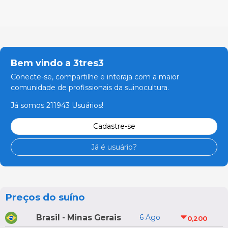
Bem vindo a 3tres3
Conecte-se, compartilhe e interaja com a maior
comunidade de profissionais da suinocultura.
Já somos 211943 Usuários!
Cadastre-se
Já é usuário?
Preços do suíno
Brasil - Minas Gerais
6 Ago
0,200