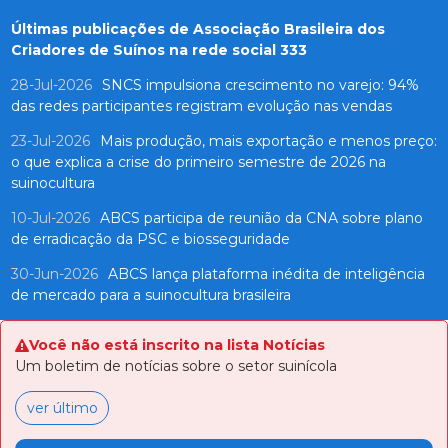
Últimas publicações de Associação Brasileira dos
Criadores de Suínos na rede social 333
28-Jul-2026
SNCS impulsiona crescimento no varejo: 94%
das redes participantes registram evolução nas vendas
23-Jul-2026
Mais produção, mais exportação e menos preço:
o que explica a crise do primeiro semestre de 2026 na
suinocultura
10-Jul-2026
ABCS participa de reunião da CNA sobre plano
de erradicação da PSC e biosseguridade
30-Jun-2026
ABCS lança plataforma inédita de inteligência
de mercado para a suinocultura brasileira
Você não está inscrito na lista Notícias
Um boletim de notícias sobre o setor suinícola
ver último