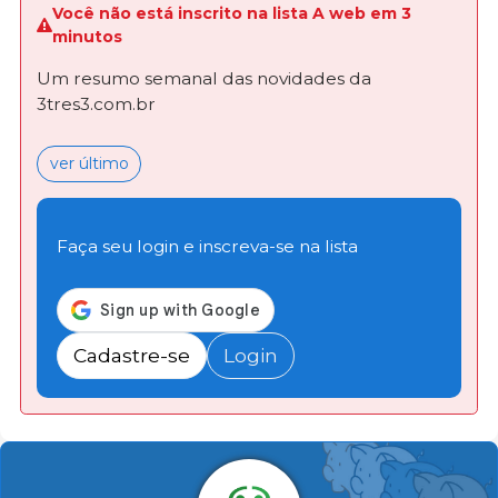
Você não está inscrito na lista A web em 3
minutos
Um resumo semanal das novidades da
3tres3.com.br
ver último
Faça seu login e inscreva-se na lista
Cadastre-se
Login