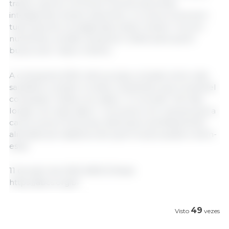
traduz valores. As Smart Choices (escolhas
inteligentes) vieram para ficar, e a carne suína tem
tudo para ser protagonista nesse cenário: rica em
nutrientes, versátil, acessível e ideal para quem
busca viver mais e melhor.
A campanha 2025 reforça essa conexão entre vida
saudável e prazer à mesa, mostrando que é possível
conquistar metas com sabor. O conceito “Vá mais
longe com esse sabor” comunica com clareza que a
carne suína é funcional, deliciosa e perfeitamente
alinhada aos objetivos de quem busca saúde e bem-
estar.
11 de abril de 2025 /ABCS/ Brasil.
https://abcs.org.br
49
Visto
vezes