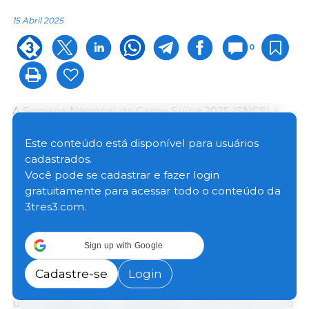
15 Abril 2025
0
A Semana Nacional da Carne Suína 2025 (SNCS) é
uma campanha que se consolida como a maior e
mais estratégica ação de proteína animal no varejo
Este conteúdo está disponível para usuários
brasileiro. De 3 a 17 de junho, a carne suína será
cadastrados.
protagonista nas principais redes do país,
Você pode se cadastrar e fazer login
conectando-se ao consumidor moderno por meio
gratuitamente para acessar todo o conteúdo da
de uma abordagem inovadora, saudável e
3tres3.com.
emocional.
Sign up with Google
Mais do que uma campanha promocional, a SNCS é
um movimento único no agro e no varejo nacional,
Cadastre-se
Login
que une produtores, varejistas e especialistas com
um propósito claro: reposicionar a carne suína como