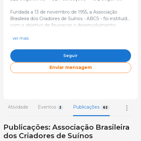
Fundada a 13 de novembro de 1955, a Associação
Brasileira dos Criadores de Suínos - ABCS - foi instituída
com o objetivo de favorecer o desenvolvimento
https://www.abcs.org.br/
tecnológico do setor. Teve papel decisivo no
comunicacao@abcsagro.com.br
melhoramento genético do rebanho brasileiro e, hoje,
ver mais
articula em vários campos soluções para as demandas
Brasil
dos produtores de suínos do país.
Seguir
Enviar mensagem
Atividade
Eventos
Publicações
Notícias
2
62
Publicações: Associação Brasileira
dos Criadores de Suínos