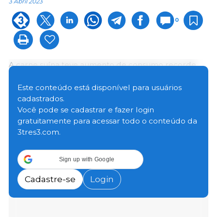
3 Abril 2023
0
A carne suína teve aumento de consumo recorde
em 2022, chegando à 18,94 kg por pessoa. A
proteína suína teve incremento de consumo pelos
Este conteúdo está disponível para usuários
últimos 9 anos seguidos, o que indica uma mudança
cadastrados.
de cultura entre a população. Alguns fatores que
Você pode se cadastrar e fazer login
ajudaram nesse resultado foram a estagnação do
gratuitamente para acessar todo o conteúdo da
consumo do frango e a diminuição da carne bovina,
3tres3.com.
que teve a menor consumação desde 2004.
Sign up with Google
Cadastre-se
Login