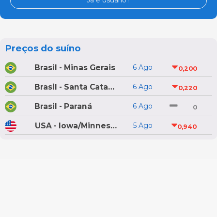
Já é usuário?
Preços do suíno
Brasil - Minas Gerais
6 Ago
0,200
Brasil - Santa Catarina
6 Ago
0,220
Brasil - Paraná
6 Ago
0
USA - Iowa/Minnesota
5 Ago
0,940