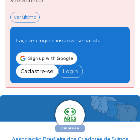
3tres3.com.br
ver último
Faça seu login e inscreva-se na lista
Cadastre-se
Login
Empresa
Associação Brasileira dos Criadores de Suínos