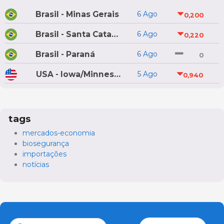
Brasil - Minas Gerais
6 Ago
0,200
Brasil - Santa Catarina
6 Ago
0,220
Brasil - Paraná
6 Ago
0
USA - Iowa/Minnesota
5 Ago
0,940
tags
mercados-economia
biosegurança
importações
notícias