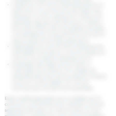
Criação de uma Força-Tarefa dedicada da UE
para tornar os controles de importação mais
eficientes, com foco especial em resíduos de
pesticidas, segurança de alimentos e rações e
bem-estar animal, além da avaliação de ações
coordenadas de monitoramento a nível da UE
para produtos importados específicos;
Capacitação de cerca de 500 profissionais das
autoridades nacionais em controles oficiais, por
meio de um programa dedicado da UE;
Atualização das regras que permitem a
importação de produtos com vestígios de
pesticidas particularmente perigosos, proibidos
na UE, em conformidade com normas
internacionais recentemente atualizadas.
Essas medidas garantirão que os cidadãos da UE
continuem a se beneficiar dos mais altos níveis de
segurança alimentar, ao mesmo tempo em que