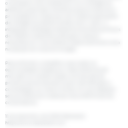
o entusiasmo dos investidores com a inteligência
artificial possa trazer benefícios para produtores e
processadores. Ainda que nem todas as aplicações
de inteligência artificial transformem o setor, a
integração estratégica dessas ferramentas aos fluxos
de trabalho existentes pode gerar avanços
relevantes em uma indústria tradicionalmente lenta
na adoção de novas tecnologias.
Para enfrentar os desafios e aproveitar as
oportunidades trazidas por essas dinâmicas de
mercado em transformação, as empresas de
proteína animal deverão buscar diversificação e
consolidação, ao mesmo tempo em que adaptam
seus portfólios às mudanças nas preferências dos
consumidores.
11 de dezembro de 2025/ Rabobank.
https://www.rabobank.com