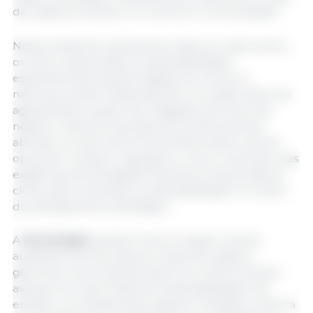
da cadeia produtiva, no comércio e na sociedade.
Nesse ambiente operacional cada vez mais incerto,
os riscos relacionados à sustentabilidade,
especialmente aqueles ligados ao clima e à
natureza, podem desempenhar um papel tanto de
agravamento quanto de mitigação dos riscos de
negócio. Para as empresas de proteína animal,
abordar os riscos de forma holística deixou de ser
opcional. O avanço regulatório, como o aumento das
exigências de divulgação financeira relacionada ao
clima, está colocando a sustentabilidade no centro
do planejamento estratégico.
A
tecnologia
também terá um papel central,
auxiliando as empresas ao longo da cadeia a
gerenciar riscos operacionais e, ao mesmo tempo,
avançar em suas metas de sustentabilidade. No
entanto, os investimentos seguem limitados, embora