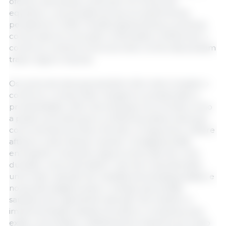
oferta e demanda continuam em busca de
equilíbrio, uma tendência que provavelmente
persistirá em 2026. Tensões geopolíticas e políticas
comerciais em evolução continuarão a influenciar o
comércio, embora novos acordos comerciais possam
trazer algum impulso.
Os surtos de doenças também têm interrompido o
comércio, comprimido margens e pressionado a
produtividade. Além de ameaças recorrentes como
a peste suína africana e a influenza aviária, doenças
como bicheira do Novo Mundo, a língua azul, a febre
aftosa e a dermatose nodular contagiosa estão
emergindo. Enquanto alguns surtos são de curta
duração, outros persistem. Isso tem impulsionado
uma maior adoção de medidas de biosseguridade, e
novas abordagens para o manejo da pressão
sanitária vêm ganhando atenção. No entanto, a
implementação dessas soluções é complexa, pois
exige uma análise cuidadosa dos impactos ao longo