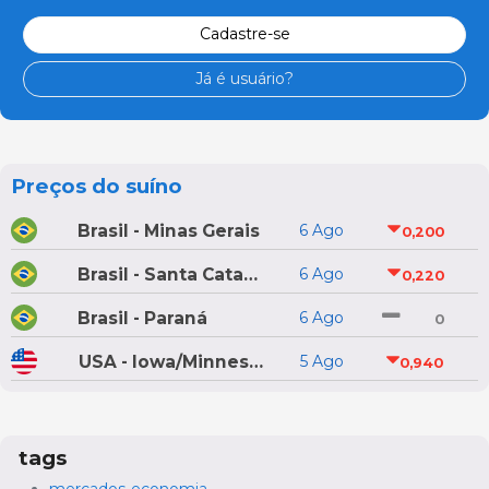
Cadastre-se
Já é usuário?
Preços do suíno
Brasil - Minas Gerais
6 Ago
0,200
Brasil - Santa Catarina
6 Ago
0,220
Brasil - Paraná
6 Ago
0
USA - Iowa/Minnesota
5 Ago
0,940
tags