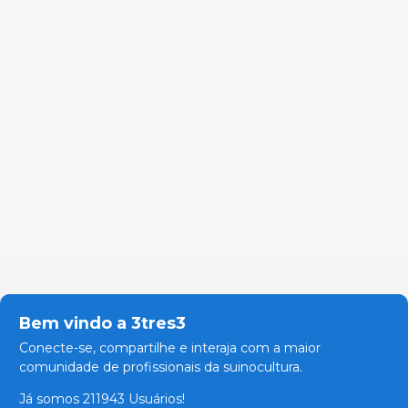
Bem vindo a 3tres3
Conecte-se, compartilhe e interaja com a maior
comunidade de profissionais da suinocultura.
Já somos 211943 Usuários!