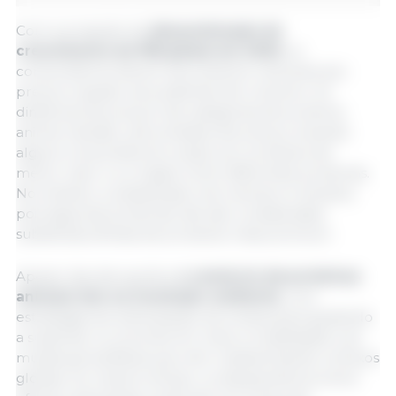
Com a projeção de
desaceleração do
crescimento do PIB global em 2026
, os
consumidores devem permanecer sensíveis aos
preços e ajustar seus padrões de consumo. As
dinâmicas de preços nas categorias de proteína
animal variarão, sob pressões de preços, levando
alguns consumidores a optar por produtos de
menor valor ou a migrar entre diferentes proteínas.
No entanto, a substituição nem sempre é simples,
pois algumas proteínas não são consideradas
substitutas diretas de produtos mais premium.
Apesar das disrupções,
o comércio de proteínas
animais tem se mostrado resiliente
, com
estratégias de antecipação de embarques ajudando
a sustentar os volumes em meio à volatilidade e às
mudanças tarifárias que vêm redesenhando os fluxos
globais. Ao mesmo tempo, os desequilíbrios entre