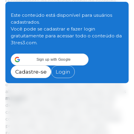
O crescimento da produção global de proteína
animal continuará a desacelerar em 2026,
influenciado tanto por fatores cíclicos quanto
Este conteúdo está disponível para usuários
estruturais. Os frutos do mar seguirão como o
cadastrados.
principal motor do crescimento da produção,
Você pode se cadastrar e fazer login
seguidos pelas aves, enquanto a produção de carne
gratuitamente para acessar todo o conteúdo da
suína e bovina deverá se contrair, marcando a
3tres3.com.
primeira redução na produção global de espécies
terrestres em seis anos.
Sign up with Google
Embora se espere que os custos de ração
Cadastre-se
Login
permaneçam estáveis, a menor oferta de proteínas,
o aumento da volatilidade e dos custos comerciais,
além da pressão de doenças, devem pesar sobre as
margens
. Os processadores poderão enfrentar
desafios contínuos relacionados à utilização da
capacidade instalada, bem como interrupções no
comércio decorrentes de tarifas e outras medidas
protecionistas. Tudo isso pode elevar custos,
pressionar a demanda e, em última instância,