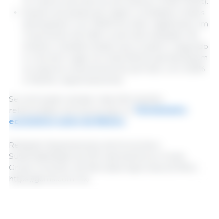
no mesmo período do ano anterior (2.165 USD/t).
Quanto aos países de origem, os Estados Unidos
participaram com 78,0% do total, registrando um
crescimento de 5,9% no período analisado. No
entanto, Canadá e Brasil, que ocupam o segundo
e o terceiro lugar em importância, apresentaram
os maiores crescimentos do período, com 23,6%
e 106,4%, respectivamente.
Se você quiser acessar mais informações
relacionadas, inscreva-se aqui no
Termômetro
econômico suíno do México
.
Redação Departamento de Economia e
Sustentabilidade da 333 Latinoamérica | Fonte:
Grupo Consultor de Mercados Agrícolas (GCMA) |
https://gcma.com.mx/