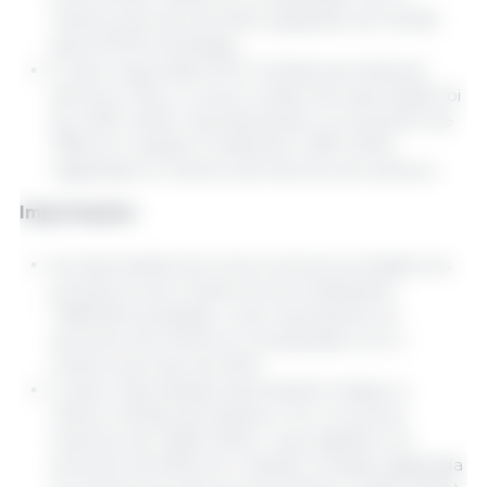
mesmo período de 2024, passando de 142.991
para 123.312 toneladas.
O valor exportado (571,2 milhões de dólares)
diminuiu 7,1%, e o preço médio de exportação foi
de 4.632 USD/t, representando um aumento de
7,8% em relação à média de 4.299 USD/t
registrada no mesmo período do ano anterior.
Importações
As importações de carne suína acumuladas nos
primeiros nove meses do ano totalizaram
1.389.526 toneladas, o que representa um
aumento de 10,4% em comparação com o
mesmo período de 2024.
O valor total dessas importações chegou a
3.554,2 milhões de dólares, com um preço
implícito de 2.558 USD/t, o que significa um
aumento de 18,1% em relação à média registrada