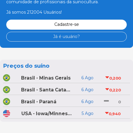
comunidade de profissionais da suinocultura.
Já somos 212004 Usuários!
Cadastre-se
Já é usuário?
Preços do suíno
Brasil - Minas Gerais
6 Ago
0,200
Brasil - Santa Catarina
6 Ago
0,220
Brasil - Paraná
6 Ago
0
USA - Iowa/Minnesota
5 Ago
0,940