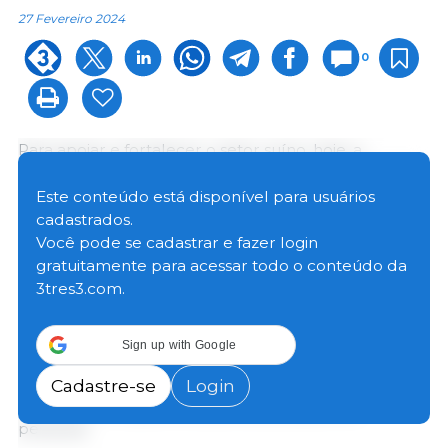
27 Fevereiro 2024
0
Para apoiar e fortalecer o setor suíno, hoje, a
Honorável Marie-Claude Bibeau, Ministra da Receita
Nacional, anunciou até US$ 10,6 milhões para a
Swine
Este conteúdo está disponível para usuários
Innovation Porc
(SIP) através do Programa
cadastrados.
AgriScience – Clusters Component, uma iniciativa no
Você pode se cadastrar e fazer login
âmbito da Parceria Agrícola Canadense Sustentável .
gratuitamente para acessar todo o conteúdo da
3tres3.com.
O Cluster procura melhorar a posição de liderança
do Canadá no setor suíno global, conduzindo
Sign up with Google
iniciativas de pesquisa estratégica que promoverão a
sustentabilidade, a resiliência e as oportunidades de
Cadastre-se
Login
crescimento. Espera-se que as atividades de
pesquisa: