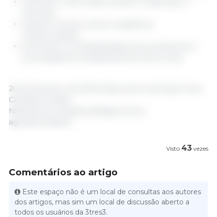
melhorar o bem-estar animal e responder a
doenças,
avançar na luta contra a resistência
antimicrobiana,
aumentar a competitividade dos produtores e
processadores canadenses de carne suína.
20 de fevereiro de 2024/ Agriculture and Agri-Food
Canada/ Canada.
https://www.canada.ca/fr/agriculture-
agroalimentaire/
43
Visto
vezes
Comentários ao artigo
Este espaço não é um local de consultas aos autores
dos artigos, mas sim um local de discussão aberto a
todos os usuários da 3tres3.