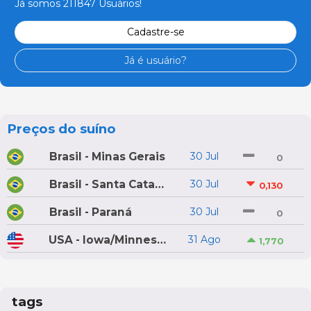
Já somos 211847 Usuários!
Cadastre-se
Já é usuário?
Preços do suíno
Brasil - Minas Gerais
30 Jul
0
Brasil - Santa Catarina
30 Jul
0,130
Brasil - Paraná
30 Jul
0
USA - Iowa/Minnesota
31 Ago
1,770
tags