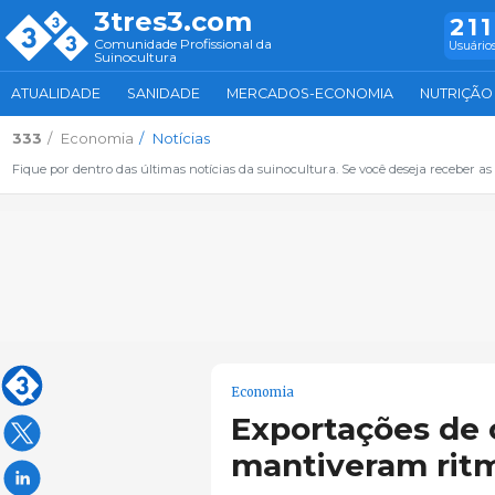
3tres3.com
211
Comunidade Profissional da
Usuários
Suinocultura
ATUALIDADE
SANIDADE
MERCADOS-ECONOMIA
NUTRIÇÃO
333
Economia
Notícias
Fique por dentro das últimas notícias da suinocultura. Se você deseja receber as 
Economia
Exportações de 
mantiveram ritm