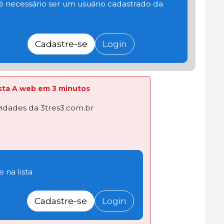
 é necessário ser um usuário cadastrado da
Cadastre-se
Login
lista A web em 3 minutos
dades da 3tres3.com.br
 na lista
Cadastre-se
Login