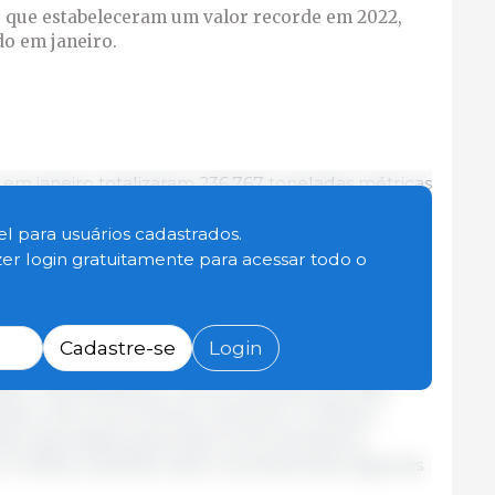
, que estabeleceram um valor recorde em 2022,
o em janeiro.
 em janeiro totalizaram 236.767 toneladas métricas
lação ao ano anterior, enquanto o valor das
ra US$ 643,4 milhões.
l para usuários cadastrados.
zer login gratuitamente para acessar todo o
, que terminaram 2022 a caminho de um recorde
corde de volume em janeiro
. O volume de
00 toneladas, 11% acima do ano anterior e 7%
Cadastre-se
Login
embro de 2022. O valor das exportações de janeiro
hões. A demanda por carne suína dos EUA está
do uma concorrência crescente no México,
s de importação para todos os fornecedores
023. O México também abriu recentemente algumas