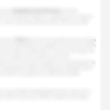
 para a
República Dominicana
também
ro, aumentando 28% em relação ao ano anterior,
 o valor das exportações saltou 67%, para US$
suína na
China
tenha se recuperado de suas baixas
se que a demanda se fortaleça um pouco em 2023,
 consumidores respondem à recente remoção de
ID e os governos central e provincial
animar a economia. Em janeiro, as exportações de
ong atingiram 46.315 milhões de toneladas, 31% a
 anterior, avaliadas em US$ 121,8 milhões
m uma tendência significativamente maior ano a
á (+19%), Honduras (+39%) e região do Sudeste