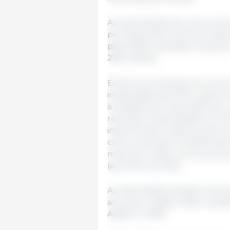
As exportações de carne suína
permaneceram fortes em janei
para 8.185 toneladas, enquanto
23,8 milhões.
Embora a produção de carne 
impactadas pela PSA, espera-
à medida que importadores e
restrições relacionadas ao COV
implementam esforços para re
carne suína para China/Hong K
mais que o baixo volume do ano
(aumento de 25%).
As exportações também tivera
ano para o Japão (+8)%, Canad
Asiático (+46%).