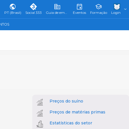
PT (Brasil)
Social 333
Guia de empresas
Eventos
Formação
Login
ENTOS
Preços do suíno
Preços de matérias primas
Estatísticas do setor