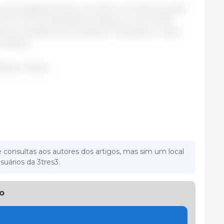
a, que estabeleceram um valor recorde em 2022
m um ritmo acelerado em janeiro, com 47.192
 em relação ao ano anterior, enquanto o valor
milhões.
ados Unidos.
 consultas aos autores dos artigos, mas sim um local
suários da 3tres3.
o