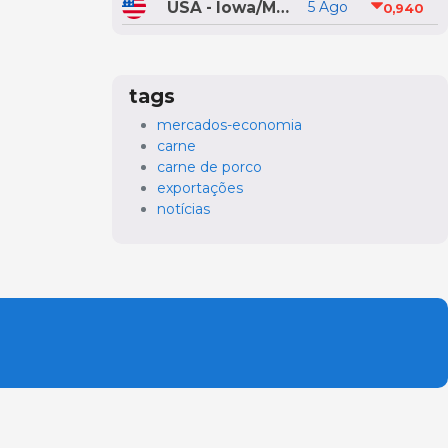
USA - Iowa/Minnesota
5 Ago
0,940
tags
mercados-economia
carne
carne de porco
exportações
notícias