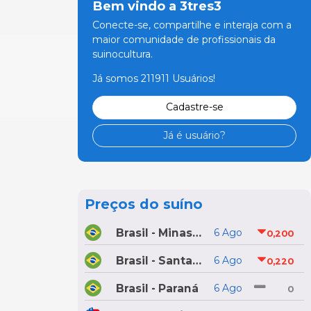
Bem vindo a 3tres3
Conecte-se, compartilhe e interaja com a
maior comunidade de profissionais da
suinocultura.
Já somos 211911 Usuários!
Cadastre-se
Já é usuário?
Preços do suíno
Brasil - Minas Gerais
6 Ago
0,200
Brasil - Santa Catarina
6 Ago
0,220
Brasil - Paraná
6 Ago
0