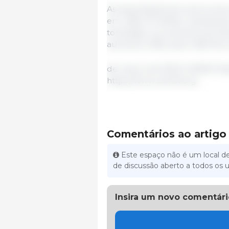
As exportações de carne suín
em US$ 1,27 bilhão, mantivera
toneladas, um aumento de 34%
aumentou 18%, para US$ 110,6 
de março de 2023/ USMEF/ Est
https://www.usmef.org
Comentários ao artigo
Este espaço não é um local de
de discussão aberto a todos os u
Insira um novo comentári