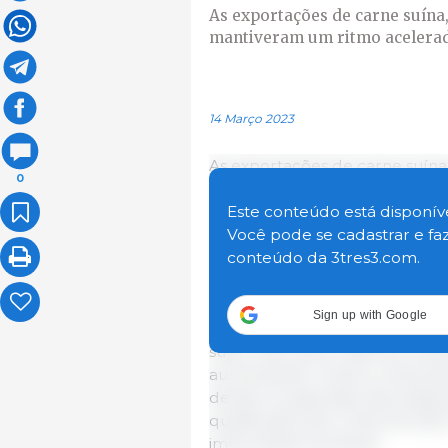
As exportações de carne suína
mantiveram um ritmo acelerad
14 Março 2023
As exportações de carne suína
0
(mt), um aumento de 13% em re
exportações aumentou 16%, pa
Este conteúdo está disponíve
Você pode se cadastrar e fa
conteúdo da 3tres3.com.
As exportações para o
México
anual, estabeleceram outro
re
exportação para o mês foi 96.8
Sign up with Google
acima da alta anterior em dez
subiu 40%, para US$ 191,2 mil
aumentando, mesmo enfrentan
devido à suspensão das tarifa
qualificados até o final de 2
importações do Brasil.