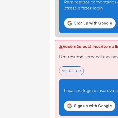
Para realizar comentários
3tres3 e fazer login:
Você não está inscrito na 
Um resumo semanal das novi
ver último
Faça seu login e inscreva-se