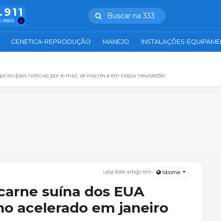
.911
Buscar na 333
 reais
GENÉTICA-REPRODUÇÃO
MANEJO
INSTALAÇÕES-EQUIPAM
principais notícias por e-mail, se inscreva em nossa newsletter.
Leia este artigo em:
Idioma
carne suína dos EUA
o acelerado em janeiro