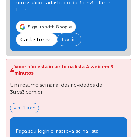
um usuário cadastrado da 3tres3 e fazer
login:
Cadastre-se
Login
Você não está inscrito na lista A web em 3
minutos
Um resumo semanal das novidades da
3tres3.com.br
ver último
Faça seu login e inscreva-se na lista