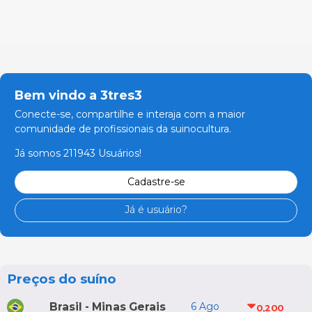
Bem vindo a 3tres3
Conecte-se, compartilhe e interaja com a maior
comunidade de profissionais da suinocultura.
Já somos 211943 Usuários!
Cadastre-se
Já é usuário?
Preços do suíno
Brasil - Minas Gerais
6 Ago
0,200