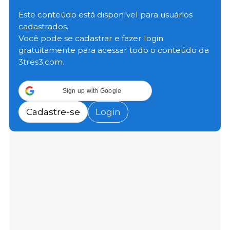
libras (1.064.580 toneladas métricas), com leve alta
em relação ao ano anterior e o maior volume já
Este conteúdo está disponível para usuários
registrado para abril.
cadastrados.
Você pode se cadastrar e fazer login
gratuitamente para acessar todo o conteúdo da
O abate de suínos totalizou 10,7 milhões de cabeças,
3tres3.com.
queda de 1% em relação a abril de 2025. O peso vivo
médio aumentou 2 libras (0,9 kg) em comparação
com o ano anterior, chegando a 293 libras (133 kg).
Sign up with Google
Cadastre-se
Login