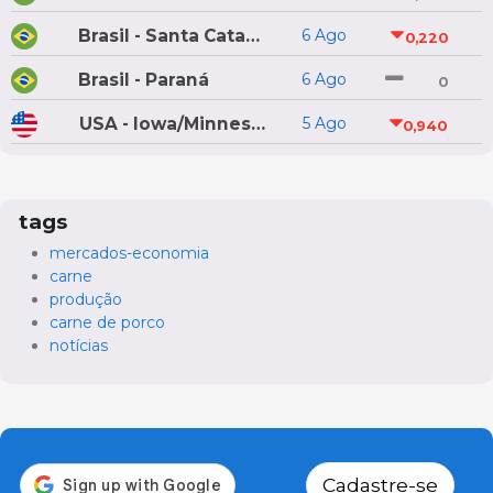
Brasil - Santa Catarina
6 Ago
0,220
Brasil - Paraná
6 Ago
0
USA - Iowa/Minnesota
5 Ago
0,940
tags
mercados-economia
carne
produção
carne de porco
notícias
Cadastre-se