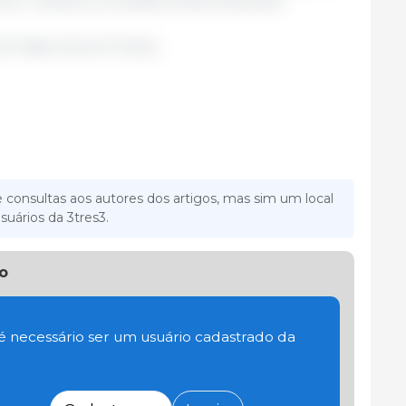
uim”, lembrou a ministra Annie Genevard.
e l'Agriculture/ França
 consultas aos autores dos artigos, mas sim um local
suários da 3tres3.
o
 é necessário ser um usuário cadastrado da