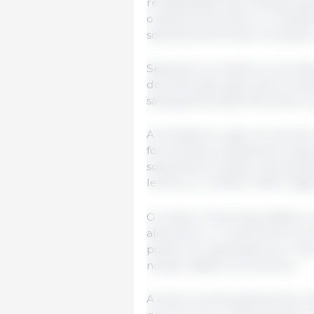
rentabilidade da produção ag
o desenvolvimento e o investi
soberania alimentar europeias”
Segundo os ministros, na versã
dos interesses agrícolas euro
salvaguarda específica para os
A entrada em vigor do acordo 
forma atual, prejudicaria noss
soberania europeia, mas também
lembrou o ministro Péter Szijja
O ministro Totschnig enfatizou 
alimentar e o crescimento eco
podem ser garantidos por mei
nossas regiões, acrescentou.
A atual incerteza geopolítica