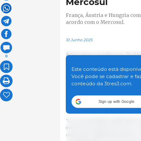
Mercosul
França, Áustria e Hungria com
acordo com o Mercosul.
10 Junho 2025
Após várias reuniões em Budape
0
Soberania Alimentar, Sra. Annie
István Nagy; o Ministro húngar
Este conteúdo está disponíve
Szijjarto; e o Ministro Federal 
Você pode se cadastrar e fa
Climática, Meio Ambiente, Regi
conteúdo da 3tres3.com.
reiteraram sua séria preocupa
entre a União Europeia e os p
Sign up with Google
de dezembro de 2024.
“Uma quantidade significativ
inferiores poderia provocar a 
reduzindo significativamente 