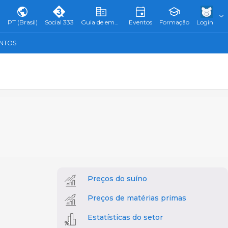
PT (Brasil)
Social 333
Guia de empresas
Eventos
Formação
Login
ENTOS
Preços do suíno
Preços de matérias primas
Estatísticas do setor