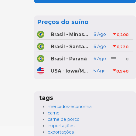
Preços do suíno
Brasil - Minas Gerais
6 Ago
0,200
Brasil - Santa Catarina
6 Ago
0,220
Brasil - Paraná
6 Ago
0
USA - Iowa/Minnesota
5 Ago
0,940
tags
mercados-economia
carne
carne de porco
importações
exportações