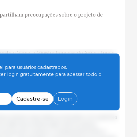
partilham preocupações sobre o projeto de
ste e Viena, a Ministra francesa da Agricultura e
 Genevard; o Ministro húngaro da Agricultura, Sr.
o das Relações Exteriores e Comércio, Sr. Péter
l para usuários cadastrados.
austríaco da Agricultura, Silvicultura, Proteção
zer login gratuitamente para acessar todo o
ões e Gestão da Água, Sr. Norbert Totschnig,
ção com o acordo de livre comércio proposto
aíses do Mercosul, concluído em Montevidéu em 6
Cadastre-se
Login
a de produtos importados produzidos com padrões
exclusão de produtos agrícolas europeus,
os preços de compra e, consequentemente, a