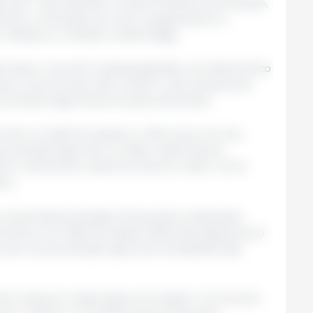
rícola.” “Isso também comprometeria a produção,
mento, colocando em risco a segurança e a
, destacou o Ministro István Nagy.
o atual, o acordo é desequilibrado, em detrimento
peus, uma vez que não contém uma cláusula de
 produtos agrícolas europeus sensíveis.
entre a União Europeia e o Mercosul, em sua
a produção agrícola, um fator essencial da
 “a alma dos nossos territórios rurais”, como
rto.
a importância da agricultura para a soberania
nômico na União Europeia. Esses dois aspectos só
o de uma produção agrícola competitiva das
 não muda em nada essas conclusões; “um acordo