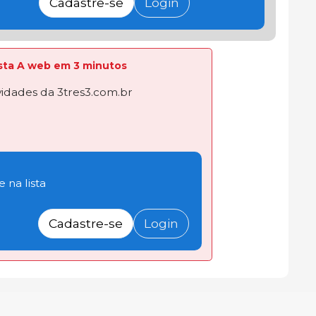
Cadastre-se
Login
lista A web em 3 minutos
dades da 3tres3.com.br
 na lista
Cadastre-se
Login