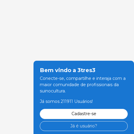
Bem vindo a 3tres3
Conecte-se, compartilhe e interaja com a
maior comunidade de profissionais da
suinocultura.
Já somos 211911 Usuários!
Cadastre-se
Já é usuário?