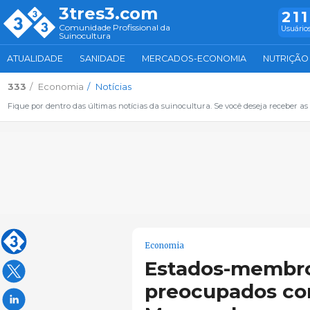
3tres3.com
211
Comunidade Profissional da
Usuários
Suinocultura
ATUALIDADE
SANIDADE
MERCADOS-ECONOMIA
NUTRIÇÃO
333
Economia
Notícias
Fique por dentro das últimas notícias da suinocultura. Se você deseja receber as 
Economia
Estados-membro
preocupados co