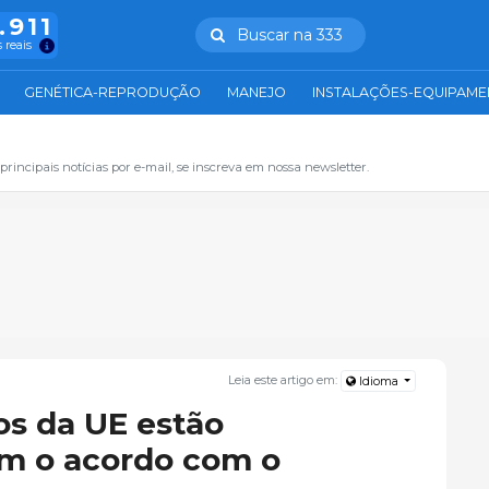
.911
Buscar na 333
 reais
GENÉTICA-REPRODUÇÃO
MANEJO
INSTALAÇÕES-EQUIPAM
principais notícias por e-mail, se inscreva em nossa newsletter.
Leia este artigo em:
Idioma
s da UE estão
m o acordo com o