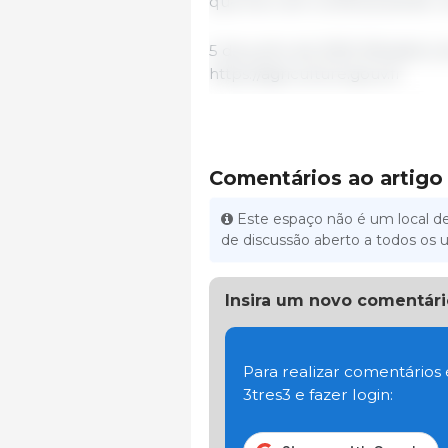
que era ruim continua sendo r
5 de junho de 2025 /Ministère d
https://agriculture.gouv.fr
Comentários ao artigo
Este espaço não é um local de
de discussão aberto a todos os u
Insira um novo comentári
Para realizar comentários
3tres3 e fazer login: