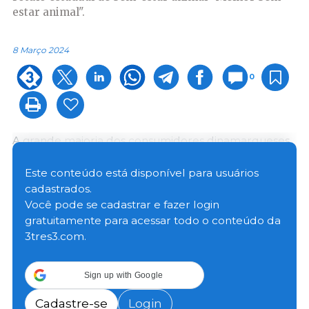
estar animal".
8 Março 2024
0
A grande maioria dos consumidores dinamarqueses
está familiarizada com o rótulo com um, dois ou três
corações verdes, o que mostra como tem sido bom o
Este conteúdo está disponível para usuários
bem-estar dos animais nos locais onde foram
cadastrados.
produzidas as carnes ou produtos lácteos.
Você pode se cadastrar e fazer login
gratuitamente para acessar todo o conteúdo da
3tres3.com.
Isto é demonstrado por uma pesquisa que o YouGov
preparou para a Administração Dinamarquesa de
Alimentos. A pesquisa é uma medida de
Sign up with Google
conscientização sobre o Selo Estadual de Bem-Estar
Animal "
Bedre Dyrewelfærd
" (Melhor bem-estar
Cadastre-se
Login