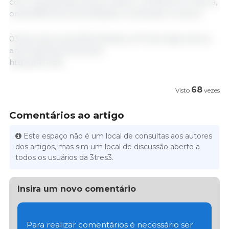
com crianças são as que melhor conhecem a marca,
onde 85% dos entrevistados conheciam a marca.
03 de março de 2024/ Ministry of Food, Agriculture,
and Fisheries/ Denmark.
https://fvm.dk
68
Visto
vezes
Comentários ao artigo
Este espaço não é um local de consultas aos autores
dos artigos, mas sim um local de discussão aberto a
todos os usuários da 3tres3.
Insira um novo comentário
Para realizar comentários é necessário ser