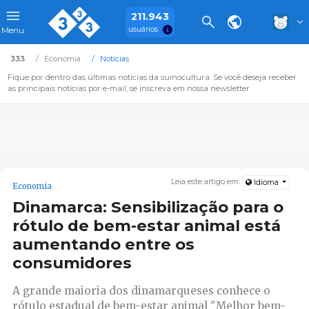
211.943
usuários
Menu
333
Economia
Notícias
Fique por dentro das últimas notícias da suinocultura. Se você deseja receber
as principais notícias por e-mail, se inscreva em nossa newsletter.
Leia este artigo em:
Idioma
Economia
Dinamarca: Sensibilização para o
rótulo de bem-estar animal está
aumentando entre os
consumidores
A grande maioria dos dinamarqueses conhece o
rótulo estadual de bem-estar animal "Melhor bem-