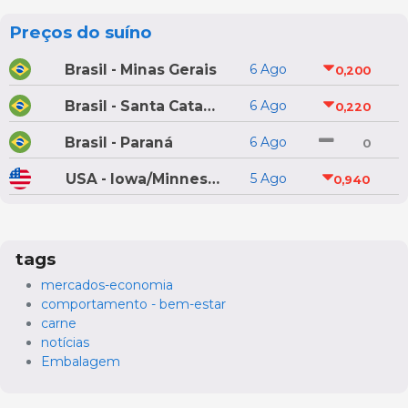
Preços do suíno
Brasil - Minas Gerais
6 Ago
0,200
Brasil - Santa Catarina
6 Ago
0,220
Brasil - Paraná
6 Ago
0
USA - Iowa/Minnesota
5 Ago
0,940
tags
mercados-economia
comportamento - bem-estar
carne
notícias
Embalagem