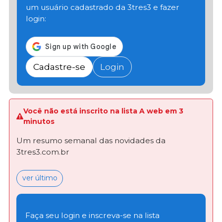
um usuário cadastrado da 3tres3 e fazer
login:
Cadastre-se
Login
Você não está inscrito na lista A web em 3
minutos
Um resumo semanal das novidades da
3tres3.com.br
ver último
Faça seu login e inscreva-se na lista