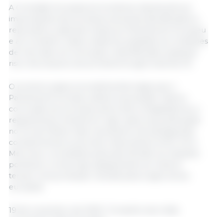
A Comissão Europeia irá monitorar ativamente as
importações dos produtos sensíveis identificados e
reportará a cada seis meses ao Parlamento Europeu
e ao Conselho. Esses relatórios avaliarão as condições
de mercado em evolução e identificarão qualquer
risco de prejuízo aos produtores agrícolas da UE.
O próximo passo procedimental exige que o
Parlamento Europeu adote sua posição. Após a
conclusão do processo pelos dois colegisladores, o
regulamento entrará em vigor após sua publicação
no Jornal Oficial. Esse mecanismo de salvaguarda
complementa os acordos mais amplos entre UE e
Mercosul, concebidos para aprofundar as relações
políticas e comerciais, assegurando ao mesmo
tempo uma proteção robusta para a agricultura
europeia.
19 de novembro de 2025 / Conselho da União