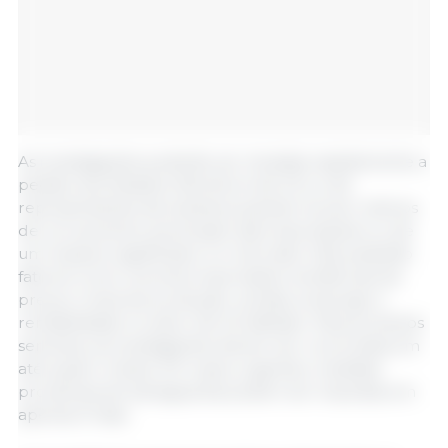
As investigações poderão ser iniciadas rapidamente a
pedido dos Estados-Membros da UE ou de
representantes da indústria quando houver indícios
de um aumento acentuado das importações ou de
um impacto significativo no mercado. Elas avaliarão
fatores como volumes importados, tendências de
preços, níveis de produção, vendas, emprego e
rentabilidade no setor da UE afetado. Para produtos
sensíveis, as investigações devem ser concluídas em
até quatro meses. Em casos urgentes, medidas
provisórias de salvaguarda podem ser impostas em
apenas 21 dias.