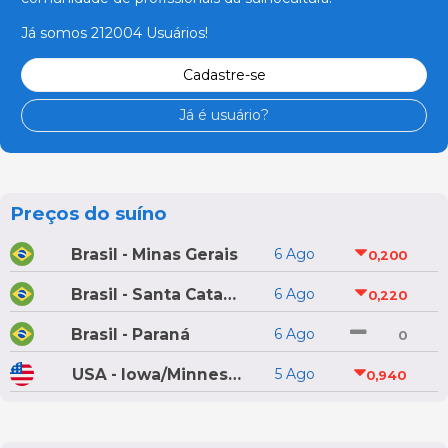
Já somos 212004 Usuários!
Cadastre-se
Já é usuário?
Preços do suíno
Brasil - Minas Gerais
6 Ago
0,200
Brasil - Santa Catarina
6 Ago
0,220
Brasil - Paraná
6 Ago
0
USA - Iowa/Minnesota
5 Ago
0,940