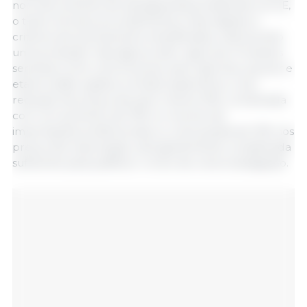
nos instrumentos de salvaguarda já existentes na UE,
o texto introduz procedimentos mais rápidos e
critérios de acionamento simplificados, oferecendo
uma proteção mais ágil ao setor agrícola. Produtos
sensíveis como carne bovina, aves, laticínios, açúcar e
etanol estão sujeitos a limites específicos: uma
redução de preços de pelo menos 10%, combinada
com um aumento de 10% no volume de
importações preferenciais ou uma queda de 10% nos
preços de importação, será geralmente considerada
suficiente para justificar o início de uma investigação.