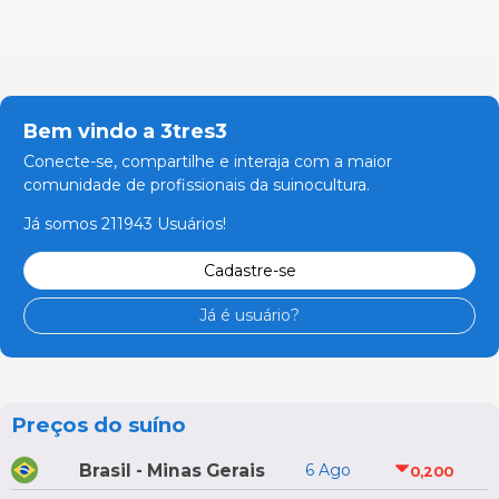
Bem vindo a 3tres3
Conecte-se, compartilhe e interaja com a maior
comunidade de profissionais da suinocultura.
Já somos 211943 Usuários!
Cadastre-se
Já é usuário?
Preços do suíno
Brasil - Minas Gerais
6 Ago
0,200