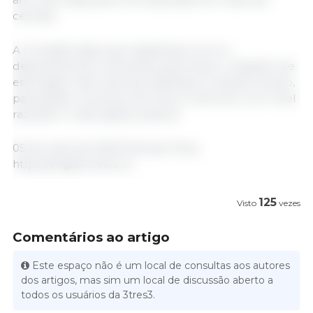
centrais.
A comissão disse que trabalharia com os
departamentos relevantes para iniciar o trabalho de
estocagem das reservas estaduais no devido tempo,
para ajudar os preços do suíno a retornar a um nível
razoável o mais rápido possível.
05 de maio de 2023/ Xinhua/ China.
https://english.news.cn
125
Visto
vezes
Comentários ao artigo
Este espaço não é um local de consultas aos autores
dos artigos, mas sim um local de discussão aberto a
todos os usuários da 3tres3.