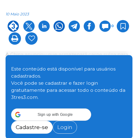
10 Maio 2023
0
A China anunciou que armazenará carne suína para
repor as reservas centrais, já que um índice que
monitora os preços da carne suína caiu para um
Este conteúdo está disponível para usuários
nível de alerta.
cadastrados.
Você pode se cadastrar e fazer login
gratuitamente para acessar todo o conteúdo da
De acordo com um plano de trabalho para
3tres3.com.
estabilizar o mercado de carne suína, a China
introduziu um sistema de alerta precoce de três
níveis para alertar sobre altos e baixos excessivos nos
Sign up with Google
preços do suíno. O índice, a média nacional dos
preços da carne suína em relação aos preços dos
Cadastre-se
Login
grãos, ficou em 5,21 para 1 entre 24 e 28 de abril,