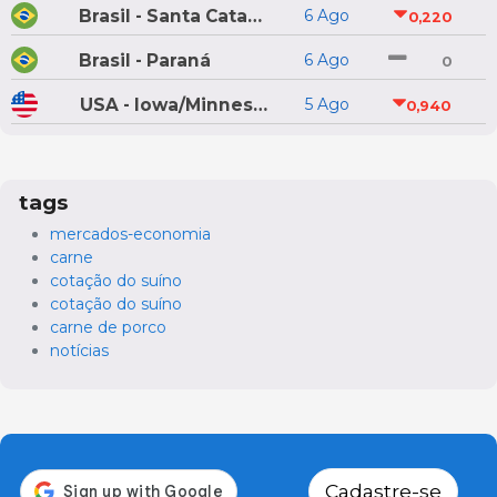
Brasil - Santa Catarina
6 Ago
0,220
Brasil - Paraná
6 Ago
0
USA - Iowa/Minnesota
5 Ago
0,940
tags
mercados-economia
carne
cotação do suíno
cotação do suíno
carne de porco
notícias
Cadastre-se