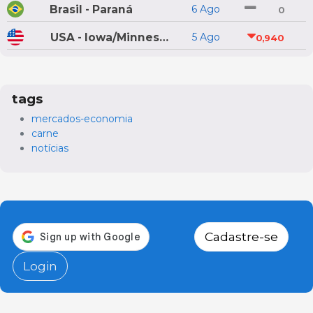
Brasil - Paraná
6 Ago
0
USA - Iowa/Minnesota
5 Ago
0,940
tags
mercados-economia
carne
notícias
Cadastre-se
Login