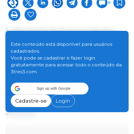
0
A cadeia alimentar da UE, que inclui agricultura,
processamento de alimentos e bebidas, atacado e
varejo, emprega 29 milhões de pessoas — 14% da
Este conteúdo está disponível para usuários
força de trabalho da UE — e gera € 800 bilhões em
cadastrados.
valor agregado.
Você pode se cadastrar e fazer login
gratuitamente para acessar todo o conteúdo da
3tres3.com.
No entanto, os operadores da cadeia alimentar da
UE enfrentam uma série de desafios, incluindo
mudanças climáticas, a disseminação de doenças
Sign up with Google
animais e pragas de plantas, resistência
antimicrobiana, bem como problemas relacionados
Cadastre-se
Login
à falta de harmonização de iniciativas de rotulagem
de alimentos.