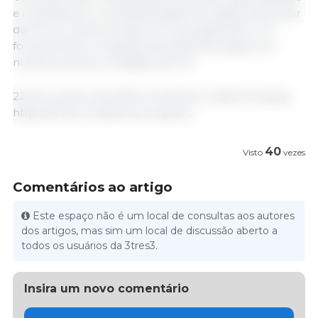
e impulsionar a competitividade da cadeia alimentar
da UE, ao mesmo tempo em que garantem um
fornecimento constante de alimentos seguros e
nutritivos para os cidadãos da UE.
22 de outubro de 2024/ Consilium/ União Europeia.
https://www.consilium.europa.eu
40
Visto
vezes
Comentários ao artigo
Este espaço não é um local de consultas aos autores
dos artigos, mas sim um local de discussão aberto a
todos os usuários da 3tres3.
Insira um novo comentário