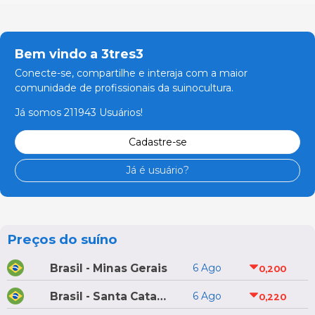
Bem vindo a 3tres3
Conecte-se, compartilhe e interaja com a maior
comunidade de profissionais da suinocultura.
Já somos 211943 Usuários!
Cadastre-se
Já é usuário?
Preços do suíno
Brasil - Minas Gerais
6 Ago
0,200
Brasil - Santa Catarina
6 Ago
0,220