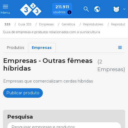
211.911
usuários
Menu
333
Guia 333
Empresas
Genética
Reprodutores
Reprodutor
Guia de empresas e produtos relacionados com a suinocultura
Produtos
Empresas
Empresas - Outras fêmeas
(2
híbridas
Empresas)
Empresas que comercializam cerdas híbridas
Publicar produto
Pesquisa