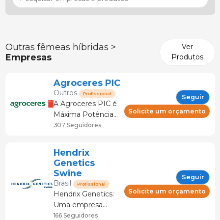
Outras fêmeas híbridas >
Ver
Empresas
Produtos
Agroceres PIC
Outros
Profissional
Seguir
A Agroceres PIC é
Solicite um orçamento
Máxima Potência
Genética de
307 Seguidores
Suínos. Atua
orientada pela
Hendrix
inovação e
Genetics
soluções
Swine
Seguir
tecnológicas de
Brasil
Profissional
vanguarda,
Solicite um orçamento
Hendrix Genetics:
agregando
Uma empresa
crescimento,
multi espécies
166 Seguidores