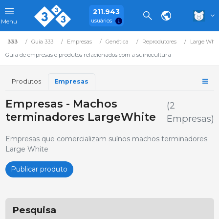
211.943
usuários
Menu
333
Guia 333
Empresas
Genética
Reprodutores
Large Whit
Guia de empresas e produtos relacionados com a suinocultura
Produtos
Empresas
Empresas - Machos
(2
terminadores LargeWhite
Empresas)
Empresas que comercializam suínos machos terminadores
Large White
Publicar produto
Pesquisa