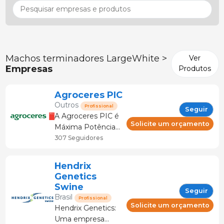
Machos terminadores LargeWhite >
Ver
Empresas
Produtos
Agroceres PIC
Outros
Profissional
Seguir
A Agroceres PIC é
Solicite um orçamento
Máxima Potência
Genética de
307 Seguidores
Suínos. Atua
orientada pela
Hendrix
inovação e
Genetics
soluções
Swine
Seguir
tecnológicas de
Brasil
Profissional
vanguarda,
Solicite um orçamento
Hendrix Genetics:
agregando
Uma empresa