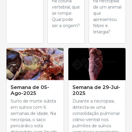
na coluna
na necropsia
vertebral, que
de um animal
se rompe.
que
Qual pode
apresentou
ser a origem?
febre e
letargia?
Semana de 05-
Semana de 29-Jul-
Ago-2025
2025
Surto de morte súbita
Durante a necropsia,
em suínos com 6
detecta-se uma
semanas de idade. Na
consolidação pulmonar
necropsia, o saco
crânio-ventral nos
pericárdico está
pulmões de suínos