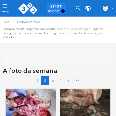
211.911
usuários
Menu
333
A foto da semana
Semanalmente propomos um desafio: adivinhar que doença ou agente
patogênico se esconde atrás das imagens de animais doentes ou órgãos
afetados.
A foto da semana
1
2
3
4
5
>>