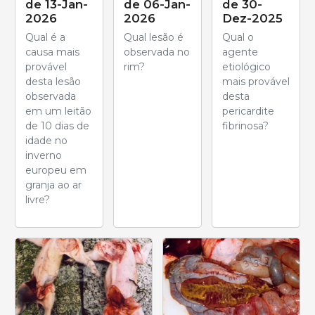
de 13-Jan-
de 06-Jan-
de 30-
2026
2026
Dez-2025
Qual é a
Qual lesão é
Qual o
causa mais
observada no
agente
provável
rim?
etiológico
desta lesão
mais provável
observada
desta
em um leitão
pericardite
de 10 dias de
fibrinosa?
idade no
inverno
europeu em
granja ao ar
livre?