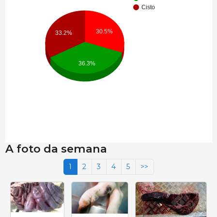
Cisto
30.5%
33.2%
36.3%
A foto da semana
1
2
3
4
5
>>