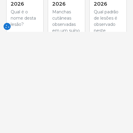
2026
2026
2026
Qual é o
Manchas
Qual padrão
nome desta
cutâneas
de lesões é
lesão?
observadas
observado
em um suíno
neste
de engorda
pulmão?
no frigorífico.
Qual é a
causa mais
provável
desta lesão?
Semana
Semana
Semana
de 26-Mai-
de 19-Mai-
de 12-Mai-
2026
2026
2026
Esta imagem
O que pode
Qual