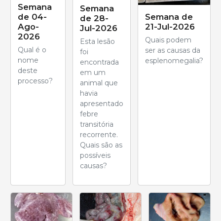
Semana
Semana
de 04-
Semana de
de 28-
Ago-
21-Jul-2026
Jul-2026
2026
Quais podem
Esta lesão
Qual é o
ser as causas da
foi
nome
esplenomegalia?
encontrada
deste
em um
processo?
animal que
havia
apresentado
febre
transitória
recorrente.
Quais são as
possíveis
causas?