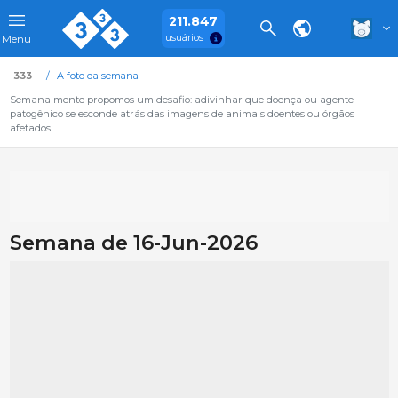
211.847
usuários
Menu
333
A foto da semana
Semanalmente propomos um desafio: adivinhar que doença ou agente
patogênico se esconde atrás das imagens de animais doentes ou órgãos
afetados.
Semana de 16-Jun-2026