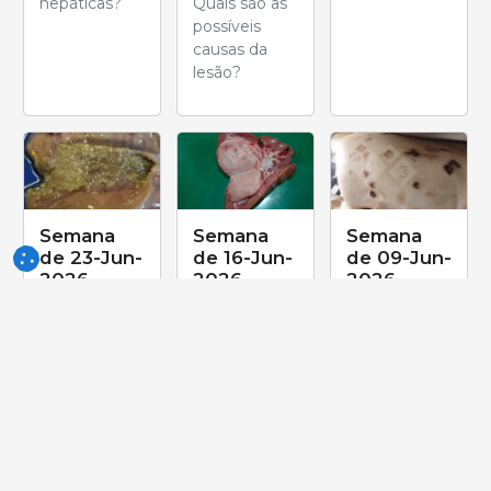
hepáticas?
Quais são as
possíveis
causas da
lesão?
Semana
Semana
Semana
de 23-Jun-
de 16-Jun-
de 09-Jun-
2026
2026
2026
Qual é o
O aspecto da
Manchas
nome desta
lesão é mais
cutâneas
lesão?
característico
observadas
de um:
em um suíno
de engorda
no frigorífico.
Qual é a
causa mais