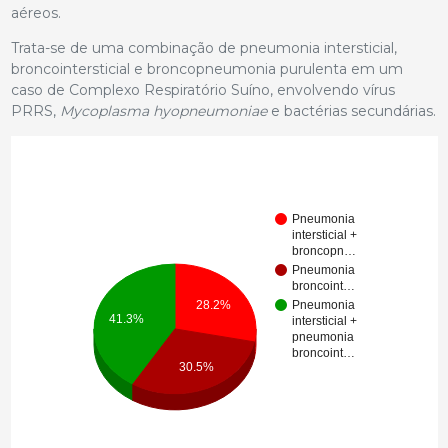
aéreos.
Trata-se de uma combinação de pneumonia intersticial,
broncointersticial e broncopneumonia purulenta em um
caso de Complexo Respiratório Suíno, envolvendo vírus
PRRS,
Mycoplasma hyopneumoniae
e bactérias secundárias.
Pneumonia
intersticial +
broncopn…
Pneumonia
broncoint…
28.2%
Pneumonia
41.3%
intersticial +
pneumonia
broncoint…
30.5%