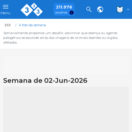
211.976
usuários
Menu
333
A foto da semana
Semanalmente propomos um desafio: adivinhar que doença ou agente
patogênico se esconde atrás das imagens de animais doentes ou órgãos
afetados.
Semana de 02-Jun-2026