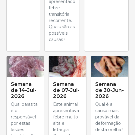
apresentado
febre
transitória
recorrente.
Quais são as
possíveis
causas?
Semana
Semana
Semana
de 14-Jul-
de 07-Jul-
de 30-Jun-
2026
2026
2026
Qual parasita
Este animal
Qual é a
é o
apresentava
causa mais
responsável
febre muito
provável da
por estas
alta e
deformação
lesões
letargia.
desta orelha?