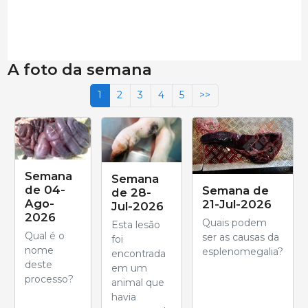
A foto da semana
1
2
3
4
5
>>
Semana
Semana
de 04-
Semana de
de 28-
Ago-
21-Jul-2026
Jul-2026
2026
Quais podem
Esta lesão
Qual é o
ser as causas da
foi
nome
esplenomegalia?
encontrada
deste
em um
processo?
animal que
havia