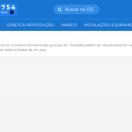
.754
Buscar na 333
 reais
GENÉTICA-REPRODUÇÃO
MANEJO
INSTALAÇÕES-EQUIPAM
 carne, número e tamanho das granjas, etc. Os dados podem ser visualizados em va
om todos os dados de um país.