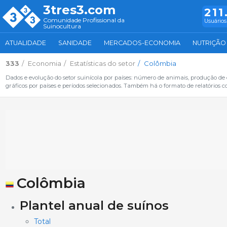
3tres3.com
211
Comunidade Profissional da
Usuários
Suinocultura
ATUALIDADE
SANIDADE
MERCADOS-ECONOMIA
NUTRIÇÃO
333
Economia
Estatísticas do setor
Colômbia
Dados e evolução do setor suinícola por países: número de animais, produção de
gráficos por países e períodos selecionados. Também há o formato de relatórios c
Colômbia
Plantel anual de suínos
Total