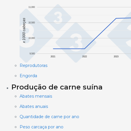
11,000
x 1000 cabeças
10,500
10,000
9,500
2021
2022
2023
Reprodutoras
Engorda
Produção de carne suína
Abates mensais
Abates anuais
Quantidade de carne por ano
Peso carcaça por ano