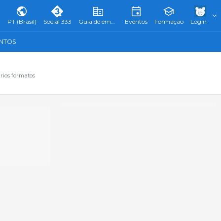
PT (Brasil)
Social 333
Guia de empresas
Eventos
Formação
Login
ENTOS
rios formatos