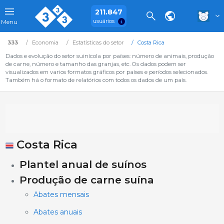
211.847
usuários
Menu
333
Economia
Estatísticas do setor
Costa Rica
Dados e evolução do setor suinícola por países: número de animais, produção
de carne, número e tamanho das granjas, etc. Os dados podem ser
visualizados em varios formatos gráficos por países e períodos selecionados.
Também há o formato de relatórios com todos os dados de um país.
Costa Rica
Plantel anual de suínos
Produção de carne suína
Abates mensais
Abates anuais