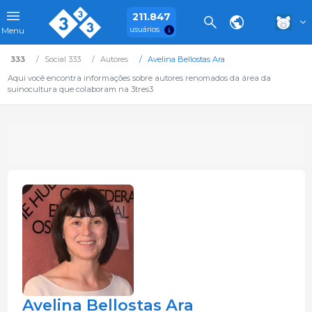
211.847
usuários
Menu
333
Social 333
Autores
Avelina Bellostas Ara
Aqui você encontra informações sobre autores renomados da área da
suinocultura que colaboram na 3tres3
Avelina Bellostas Ara