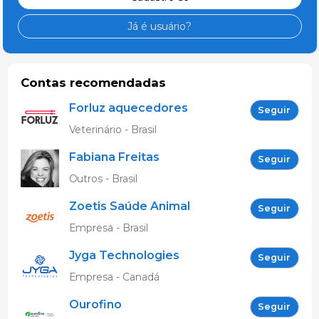
Já é usuário?
Contas recomendadas
Forluz aquecedores
Seguir
eletricos
Veterinário - Brasil
Fabiana Freitas
Seguir
Outros - Brasil
Zoetis Saúde Animal
Seguir
Empresa - Brasil
Jyga Technologies
Seguir
Empresa - Canadá
Ourofino
Seguir