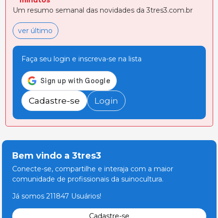
minutos
Um resumo semanal das novidades da 3tres3.com.br
ver último
Faça seu login e inscreva-se na lista
Cadastre-se
Login
Bem vindo a 3tres3
Conecte-se, compartilhe e interaja com a maior
comunidade de profissionais da suinocultura.
Já somos 211847 Usuários!
Cadastre-se