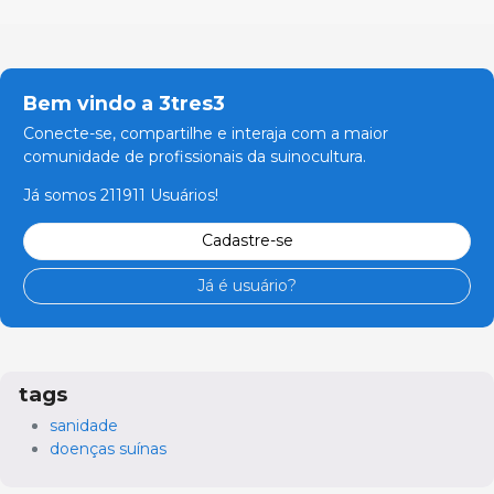
Bem vindo a 3tres3
Conecte-se, compartilhe e interaja com a maior
comunidade de profissionais da suinocultura.
Já somos 211911 Usuários!
Cadastre-se
Já é usuário?
tags
sanidade
doenças suínas