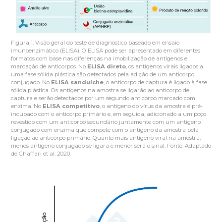
Figura 1. Visão geral do teste de diagnóstico baseado em ensaio
imunoenzimático (ELISA). O ELISA pode ser apresentado em diferentes
formatos com base nas diferenças na imobilização de antígenos e
marcação de anticorpos. No
ELISA direto
, os antígenos virais ligados a
uma fase sólida plástica são detectados pela adição de um anticorpo
conjugado. No
ELISA sanduíche
, o anticorpo de captura é ligado à fase
sólida plástica. Os antígenos na amostra se ligarão ao anticorpo de
captura e serão detectados por um segundo anticorpo marcado com
enzima. No
ELISA competitivo
, o antígeno do vírus da amostra é pré-
incubado com o anticorpo primário e, em seguida, adicionado a um poço
revestido com um anticorpo secundário juntamente com um antígeno
conjugado com enzima que compete com o antígeno da amostra pela
ligação ao anticorpo primário. Quanto mais antígeno viral na amostra,
menos antígeno conjugado se ligará e menor será o sinal. Fonte: Adaptado
de Ghaffari et al. 2020.