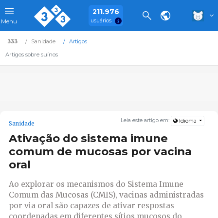
211.976
usuários
Menu
333
Sanidade
Artigos
Artigos sobre suínos
Leia este artigo em:
Idioma
Sanidade
Ativação do sistema imune
comum de mucosas por vacina
oral
Ao explorar os mecanismos do Sistema Imune
Comum das Mucosas (CMIS), vacinas administradas
por via oral são capazes de ativar respostas
coordenadas em diferentes sítios mucosos do