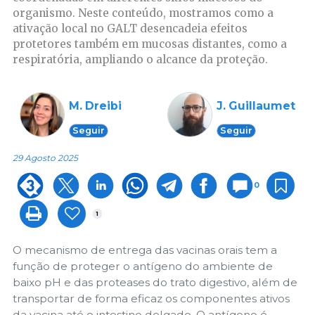
organismo. Neste conteúdo, mostramos como a
ativação local no GALT desencadeia efeitos
protetores também em mucosas distantes, como a
respiratória, ampliando o alcance da proteção.
M. Dreibi
J. Guillaumet
Seguir
Seguir
29 Agosto 2025
0
1
O mecanismo de entrega das vacinas orais tem a
função de proteger o antígeno do ambiente de
baixo pH e das proteases do trato digestivo, além de
transportar de forma eficaz os componentes ativos
da vacina até o intestino delgado. O antígeno é