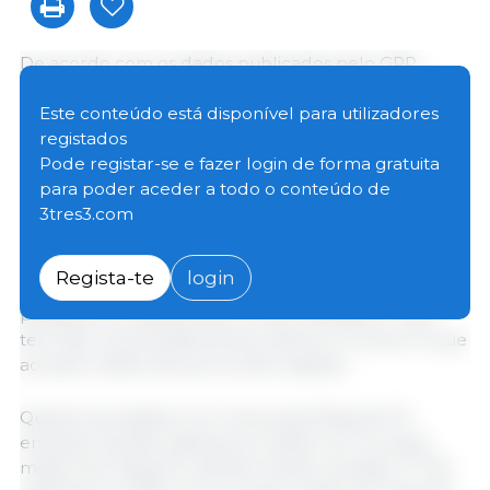
De acordo com os dados publicados pelo GPP,
fornecidos pelo INE como dados preliminares
relativos à entrada de porcos para abate diminuiu
Este conteúdo está disponível para utilizadores
8,4% no 1º trimestre de 2026 quando comparada
registados
com o mesmo período de 2025, passando de 227
Pode registar-se e fazer login de forma gratuita
439 cabeças no ano passado para 208 317 cabeças
para poder aceder a todo o conteúdo de
este ano. No que se refere ao peso total, este baixou
3tres3.com
6,9% passando de 25 283 tons (peso médio 111,2kg)
em 2025 para 23 548 tons (peso médio 113,0kg) este
Regista-te
login
ano. Portanto, entraram menos porcos e mais
pesados em 2026 do que no ano transacto, o que
tem sido uma tendência dos últimos 4-5 anos no que
ao peso médio dos porcos diz respeito.
Quanto aos leitões com menos de 50kg de PV,
entraram 26 292 cabeças em 2026 com um peso
médio de 11,0kg PV, quando tinham entrado 17 703