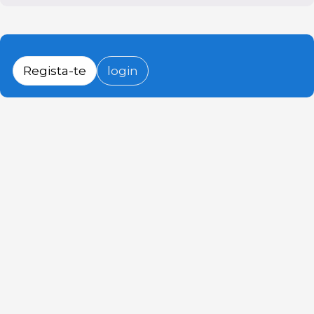
Regista-te
login