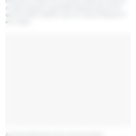
cabeças em 2025 com um peso médio de 11,1kg PV,
ou seja, entraram mais 8 589 cabeças este ano do
que em 2025 (+48,5%), mas com menos 100g de PV
em média.
As importações de carne e seus produtos