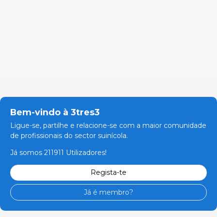
Bem-vindo à 3tres3
Ligue-se, partilhe e relacione-se com a maior comunidade
de profissionais do sector suinícola.
Já somos 211911 Utilizadores!
Regista-te
Já é membro?