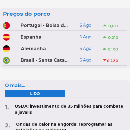
Preços do porco
Portugal - Bolsa do Porco do Montijo
6 Ago
0,013
Espanha
6 Ago
0,010
Alemanha
5 Ago
0,100
Brasil - Santa Catarina
6 Ago
0,220
O mais...
LIDO
USDA: investimento de 35 milhões para combate
a javalis
Ondas de calor na engorda: reprogramar as