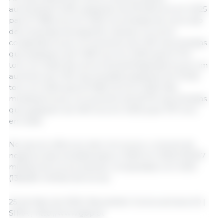
aumentaram 6,3%, passando de 26 036 tons em 2025
para 27 686 tons em 2026. As entradas de carne são
decompostas da seguinte maneira: na carne
congelada houve um aumento de 3,4% nas entradas
que passaram de 6 480 tons em 2025 para 6 704
tons. em 2026. Na carne fresca/refrigerada houve um
aumento de 7,3% nas entradas passando de 19 556
tons. em 2025 para 20 982 tons em 2026. Nas
miudezas houve um aumento de 62,7% nas entradas
que passaram de 490 tons em 2025 para 797 tons
em 2026.
No que se refere ao valor em euros, o volume de
negócios das entradas baixou 13,6% em 2026 (119,357
milhões de euros) quando comparadas com 2025
(138,084 milhões de euros).
25 de Maio de 2026 | Newsletter Suínos semana 20 |
SIMA | http://www.gpp.pt