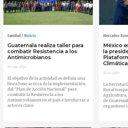
Sanidad
Noticia
Mercados-Eco
Guatemala realiza taller para
México e
combatir Resistencia a los
la presid
Antimicrobianos
Platafor
Climática
04-sep-2024
12-jul-2024
El objetivo de la actividad es definir una
línea base acerca de la implementación
La Secretarí
del “Plan de Acción Nacional” para
Rural traspa
combatir la Resistencia a los
Agricultura
Antimicrobianos en el país e involucrar a
de Guatemala
actores clave.
organismo i