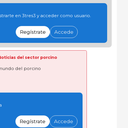
trarte en 3tres3 y acceder como usuario.
Regístrate
Accede
 Noticias del sector porcino
 mundo del porcino
a
Regístrate
Accede