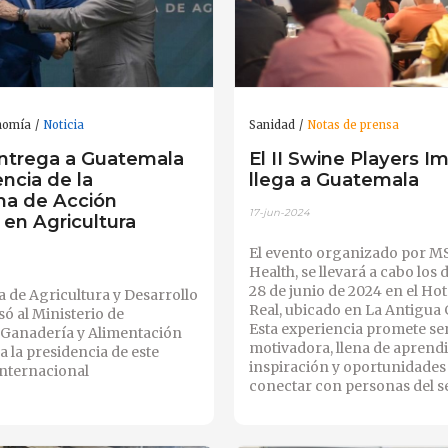
nomía
Noticia
Sanidad
Notas de prensa
ntrega a Guatemala
El II Swine Players 
encia de la
llega a Guatemala
ma de Acción
17-jun-2024
 en Agricultura
El evento organizado por M
Health, se llevará a cabo los d
28 de junio de 2024 en el Ho
a de Agricultura y Desarrollo
Real, ubicado en La Antigua
só al Ministerio de
Esta experiencia promete se
, Ganadería y Alimentación
motivadora, llena de aprendi
 la presidencia de este
inspiración y oportunidades
nternacional
conectar con personas del se