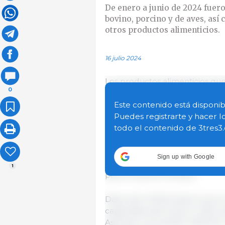
De enero a junio de 2024 fuero
bovino, porcino y de aves, así 
otros productos alimenticios.
16 julio 2024
Los productos alimenticios qu
0
con los estándares de calidad n
Inocuidad del Ministerio de Ag
Este contenido está disponib
pertenece al Viceministerio d
Puedes registrarte y hacer l
examinan distintos tipos de ali
todo el contenido de 3tres3
Con dichos procesos y servicios
Sign up with Google
y consumidores. Además, se as
1
para consumo humano.
Datos del VISAR indican que en
capacidad para llevar a cabo an
Asimismo, se pueden detectar 