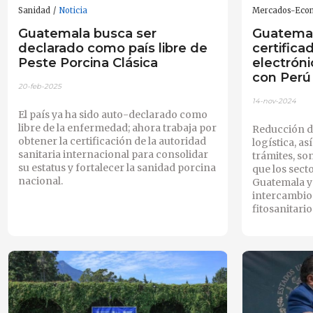
Sanidad
Noticia
Mercados-Eco
Guatemala busca ser
Guatemala
declarado como país libre de
certifica
Peste Porcina Clásica
electrón
con Perú
20-feb-2025
14-nov-2024
El país ya ha sido auto-declarado como
libre de la enfermedad; ahora trabaja por
Reducción d
obtener la certificación de la autoridad
logística, a
sanitaria internacional para consolidar
trámites, so
su estatus y fortalecer la sanidad porcina
que los sec
nacional.
Guatemala y 
intercambio 
fitosanitari