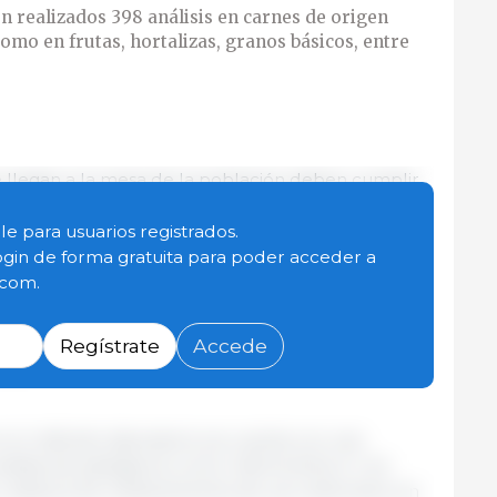
n realizados 398 análisis en carnes de origen
como en frutas, hortalizas, granos básicos, entre
e llegan a la mesa de la población deben cumplir
ecesarios, por lo cual en el Laboratorio de
ricultura, Ganadería y Alimentación (MAGA), que
le para usuarios registrados.
e Sanidad Agropecuaria y Regulaciones (VISAR), se
ogin de forma gratuita para poder acceder a
mentos.
.com.
, la cartera de agricultura apoya a los productores
Regístrate
Accede
egura la inocuidad de los alimentos no procesados
 el referido laboratorio se cuenta con una
álisis de patógenos como: Salmonella, E. coli.
residuos de medicamentos de uso veterinario en