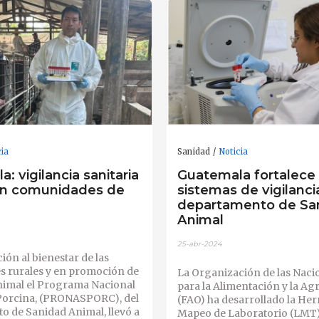
cia
Sanidad
Noticia
: vigilancia sanitaria
Guatemala fortalece 
en comunidades de
sistemas de vigilanci
departamento de Sa
Animal
25-abr-2024
ión al bienestar de las
 rurales y en promoción de
La Organización de las Naci
animal el Programa Nacional
para la Alimentación y la Agr
Porcina, (PRONASPORC), del
(FAO) ha desarrollado la He
o de Sanidad Animal, llevó a
Mapeo de Laboratorio (LMT).