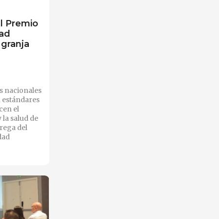
l Premio
dad
 granja
as nacionales
 estándares
cen el
 la salud de
trega del
dad