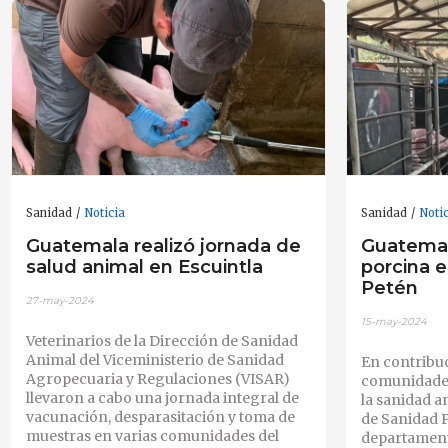
Sanidad
Noticia
Sanidad
Noti
Guatemala realizó jornada de
Guatemala
salud animal en Escuintla
porcina 
Petén
27-may-2024
15-may-2024
Veterinarios de la Dirección de Sanidad
Animal del Viceministerio de Sanidad
En contribuc
Agropecuaria y Regulaciones (VISAR)
comunidades
llevaron a cabo una jornada integral de
la sanidad 
vacunación, desparasitación y toma de
de Sanidad 
muestras en varias comunidades del
departament