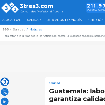
3tres3.com
211.9
Usuarios reale
Comunidad Profesional Porcina
ACTUALIDAD
SANIDAD
MERCADOS-ECONOMÍA
NUTRICIÓN
333
Sanidad
Noticias
Para estar a la última sobre las noticias del sector. Si lo deseas puedes suscribirte
Sanidad
Guatemala: labo
garantiza calida