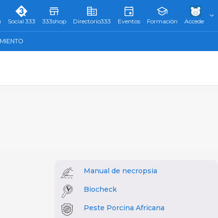
)
Social 333
333shop
Directorio333
Eventos
Formación
Accede
AMIENTO
Manual de necropsia
Biocheck
Peste Porcina Africana