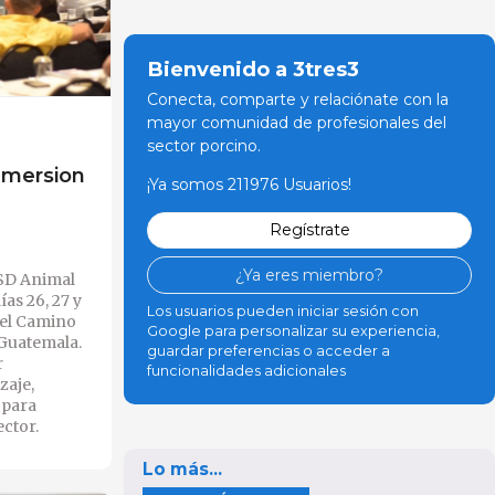
Bienvenido a 3tres3
Conecta, comparte y relaciónate con la
mayor comunidad de profesionales del
sector porcino.
Immersion
¡Ya somos 211976 Usuarios!
Regístrate
¿Ya eres miembro?
SD Animal
ías 26, 27 y
Los usuarios pueden iniciar sesión con
tel Camino
Google para personalizar su experiencia,
 Guatemala.
guardar preferencias o acceder a
r
funcionalidades adicionales
zaje,
 para
ctor.
Lo más...