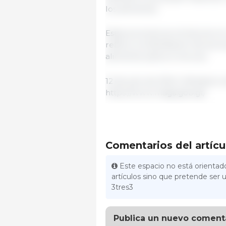
los alimentos.
Estas acciones se enmarcan en 
refiere a la facilitación de ser
alimentos sanos e inocuos.
12 de julio de 2024 | Ministerio
https://www.maga.gob.gt/
Comentarios del artícu
Este espacio no está orientado
artículos sino que pretende ser u
3tres3
Publica un nuevo coment