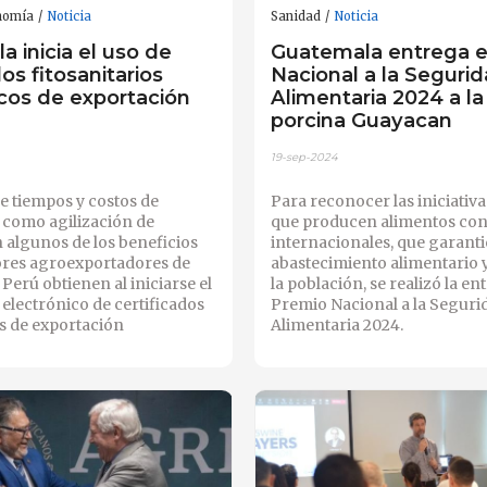
nomía
Noticia
Sanidad
Noticia
 inicia el uso de
Guatemala entrega e
dos fitosanitarios
Nacional a la Seguri
icos de exportación
Alimentaria 2024 a la
porcina Guayacan
19-sep-2024
e tiempos y costos de
Para reconocer las iniciativ
sí como agilización de
que producen alimentos con
n algunos de los beneficios
internacionales, que garanti
tores agroexportadores de
abastecimiento alimentario y
Perú obtienen al iniciarse el
la población, se realizó la en
electrónico de certificados
Premio Nacional a la Seguri
os de exportación
Alimentaria 2024.