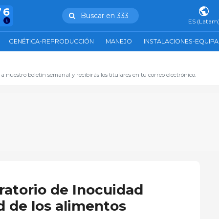
76
Buscar en 333
s
ES (Latam
GENÉTICA-REPRODUCCIÓN
MANEJO
INSTALACIONES-EQUIP
 a nuestro boletín semanal y recibirás los titulares en tu correo electrónico.
ratorio de Inocuidad
d de los alimentos