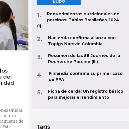
LEÍDO
Requerimientos nutricionales en
porcinos: Tablas Brasileñas 2024
(I)
Hacienda confirma alianza con
Topigs Norsvin Colombia
Resumen de las 58 Journés de la
Recherche Porcine (III)
los
Finlandia confirma su primer caso
a del
de PPA
nidad
Ficha de cerda: Un registro básico
para mejorar el rendimiento
ones Unidas
icultura
rramienta de
tags
 Este