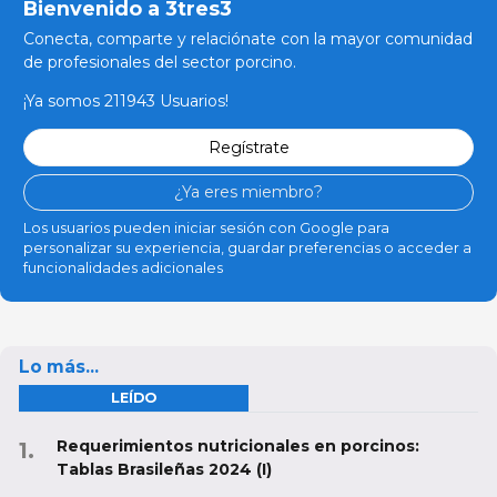
Bienvenido a 3tres3
Conecta, comparte y relaciónate con la mayor comunidad
de profesionales del sector porcino.
¡Ya somos 211943 Usuarios!
Regístrate
¿Ya eres miembro?
Los usuarios pueden iniciar sesión con Google para
personalizar su experiencia, guardar preferencias o acceder a
funcionalidades adicionales
Lo más...
LEÍDO
Requerimientos nutricionales en porcinos:
Tablas Brasileñas 2024 (I)