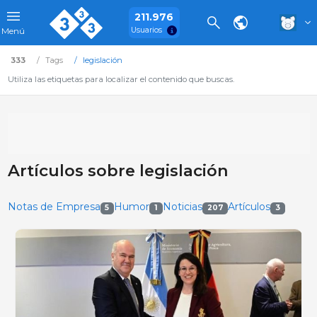
211.976
Usuarios
Menú
333
Tags
legislación
Utiliza las etiquetas para localizar el contenido que buscas.
Artículos sobre legislación
Notas de Empresa
Humor
Noticias
Artículos
5
1
207
3