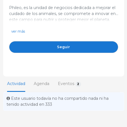
Phileo, es la unidad de negocios dedicada a mejorar el
cuidado de los animales, se compromete a innovar en
este campo para nutrir y proteger mejor el planeta.
https://www.lesaffre.com/health-care/phileo/
Creemos que la levadura y las bacterias, junto con
info@phileo.lesaffre.com
tecnologías avanzadas de fermentación, proporcionan
ver más
la respuesta perfecta a las crecientes demandas y
983 232 907
mayores requisitos de sostenibilidad. Con casi 170 años
Avd. Santander 138España
Seguir
de experiencia en investigación y fabricación de
Lesaffre, utilizamos microorganismos beneficiosos
para mejorar el cuidado de los animales al mismo
tiempo que preservamos los recursos naturales y la
escasez de tierras.
Actividad
Agenda
Eventos
2
Este usuario todavía no ha compartido nada ni ha
tenido actividad en 333